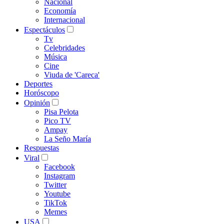
Nacional
Economía
Internacional
Espectáculos
Tv
Celebridades
Música
Cine
Viuda de 'Careca'
Deportes
Horóscopo
Opinión
Pisa Pelota
Pico TV
Ampay
La Seño María
Respuestas
Viral
Facebook
Instagram
Twitter
Youtube
TikTok
Memes
USA