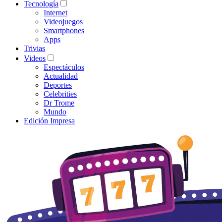
Tecnología
Internet
Videojuegos
Smartphones
Apps
Trivias
Videos
Espectáculos
Actualidad
Deportes
Celebrities
Dr Trome
Mundo
Edición Impresa