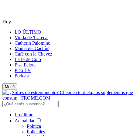
Hoy
LO ÚLTIMO
Viuda de 'Careca'
Catherin Palomino
Mamá de 'Cachín'
Café con la Chevez
La fe de Cuto
Pisa Pelota
Pico TV
Podcast
Menú
Lo último
Actualidad
Política
Policiales