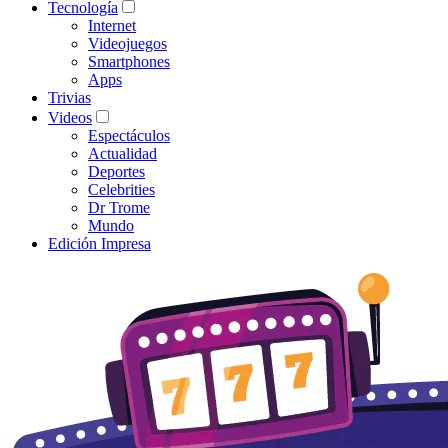
Tecnología
Internet
Videojuegos
Smartphones
Apps
Trivias
Videos
Espectáculos
Actualidad
Deportes
Celebrities
Dr Trome
Mundo
Edición Impresa