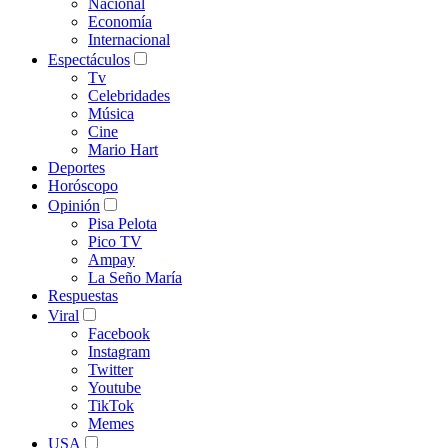
Nacional
Economía
Internacional
Espectáculos
Tv
Celebridades
Música
Cine
Mario Hart
Deportes
Horóscopo
Opinión
Pisa Pelota
Pico TV
Ampay
La Seño María
Respuestas
Viral
Facebook
Instagram
Twitter
Youtube
TikTok
Memes
USA