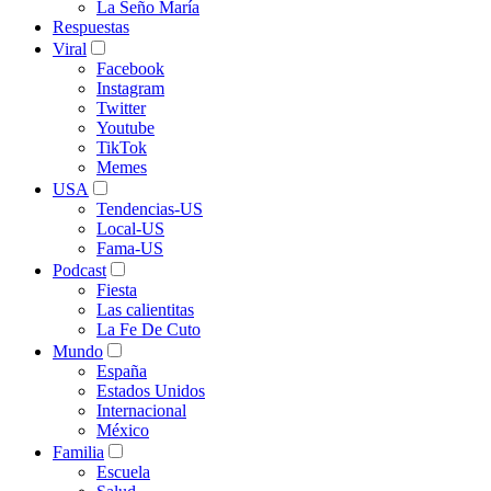
La Seño María
Respuestas
Viral
Facebook
Instagram
Twitter
Youtube
TikTok
Memes
USA
Tendencias-US
Local-US
Fama-US
Podcast
Fiesta
Las calientitas
La Fe De Cuto
Mundo
España
Estados Unidos
Internacional
México
Familia
Escuela