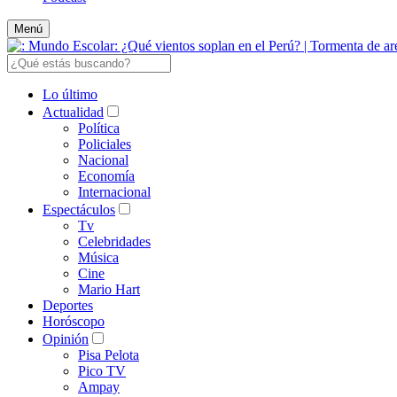
Menú
Lo último
Actualidad
Política
Policiales
Nacional
Economía
Internacional
Espectáculos
Tv
Celebridades
Música
Cine
Mario Hart
Deportes
Horóscopo
Opinión
Pisa Pelota
Pico TV
Ampay