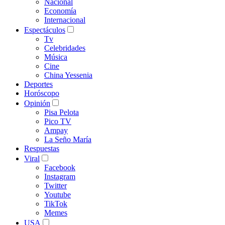
Nacional
Economía
Internacional
Espectáculos
Tv
Celebridades
Música
Cine
China Yessenia
Deportes
Horóscopo
Opinión
Pisa Pelota
Pico TV
Ampay
La Seño María
Respuestas
Viral
Facebook
Instagram
Twitter
Youtube
TikTok
Memes
USA