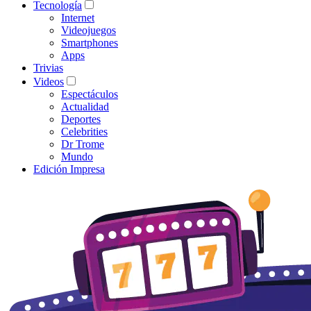
Tecnología
Internet
Videojuegos
Smartphones
Apps
Trivias
Videos
Espectáculos
Actualidad
Deportes
Celebrities
Dr Trome
Mundo
Edición Impresa