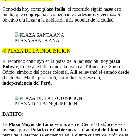
Conocida hoy como
plaza Italia
, el recorrido siguió hasta este
punto, que congregaba a comerciantes, artesanos y vecinos. Su
objetivo era llegar a la población más popular de la ciudad.
PLAZA SANTA ANA
4) PLAZA DE LA INQUISICIÓN
El recorrido concluyó en la plaza de la Inquisición, hoy
plaza
Bolívar
, frente al edificio que albergaba al Tribunal del Santo
Oficio, símbolo del poder colonial. Allí se levantó el estrado desde
donde San Martín proclamó, por última vez ese día, la
independencia del Perú
.
PLAZA DE LA INQUISICIÓN
DATITO:
La
Plaza Mayor de Lima
se ubica en el Centro Histórico y está
rodeada por el
Palacio de Gobierno
y la
Catedral de Lima
. La
plaza de la Merced se encuentra en la quinta cuadra del jirón de la