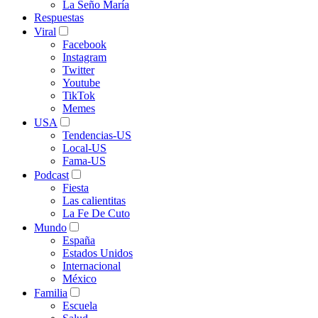
La Seño María
Respuestas
Viral
Facebook
Instagram
Twitter
Youtube
TikTok
Memes
USA
Tendencias-US
Local-US
Fama-US
Podcast
Fiesta
Las calientitas
La Fe De Cuto
Mundo
España
Estados Unidos
Internacional
México
Familia
Escuela