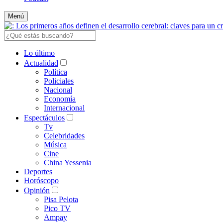
Menú
Lo último
Actualidad
Política
Policiales
Nacional
Economía
Internacional
Espectáculos
Tv
Celebridades
Música
Cine
China Yessenia
Deportes
Horóscopo
Opinión
Pisa Pelota
Pico TV
Ampay