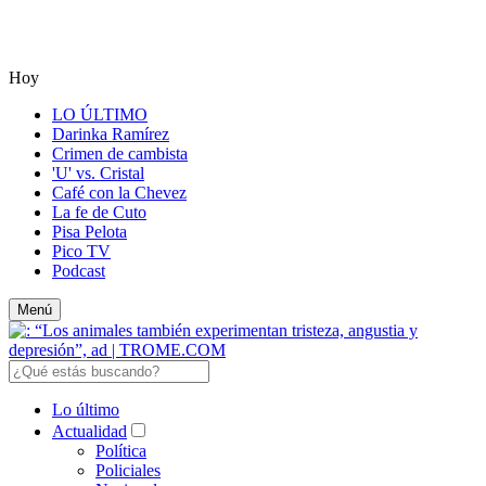
Hoy
LO ÚLTIMO
Darinka Ramírez
Crimen de cambista
'U' vs. Cristal
Café con la Chevez
La fe de Cuto
Pisa Pelota
Pico TV
Podcast
Menú
Lo último
Actualidad
Política
Policiales