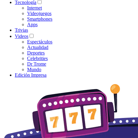
Tecnología
Internet
Videojuegos
Smartphones
Apps
Trivias
Videos
Espectáculos
Actualidad
Deportes
Celebrities
Dr Trome
Mundo
Edición Impresa