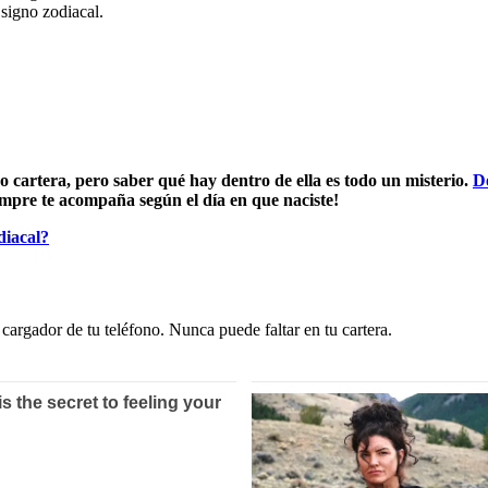
 signo zodiacal.
 cartera, pero saber qué hay dentro de ella es todo un misterio.
D
iempre te acompaña según el día en que naciste!
diacal?
l cargador de tu teléfono. Nunca puede faltar en tu cartera.