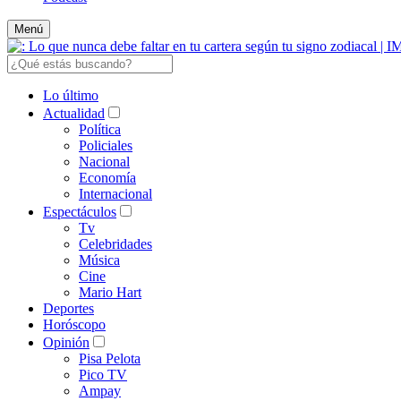
Menú
Lo último
Actualidad
Política
Policiales
Nacional
Economía
Internacional
Espectáculos
Tv
Celebridades
Música
Cine
Mario Hart
Deportes
Horóscopo
Opinión
Pisa Pelota
Pico TV
Ampay