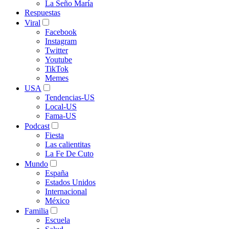
La Seño María
Respuestas
Viral
Facebook
Instagram
Twitter
Youtube
TikTok
Memes
USA
Tendencias-US
Local-US
Fama-US
Podcast
Fiesta
Las calientitas
La Fe De Cuto
Mundo
España
Estados Unidos
Internacional
México
Familia
Escuela