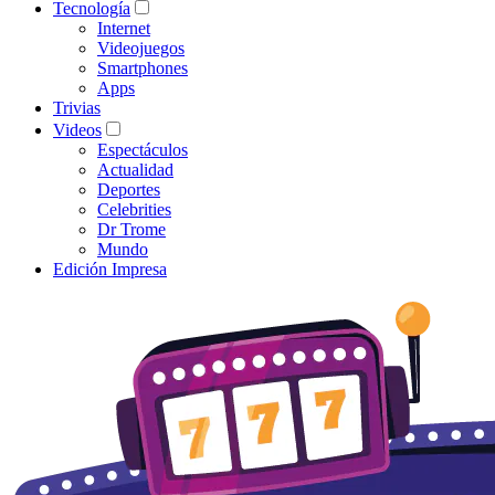
Tecnología
Internet
Videojuegos
Smartphones
Apps
Trivias
Videos
Espectáculos
Actualidad
Deportes
Celebrities
Dr Trome
Mundo
Edición Impresa