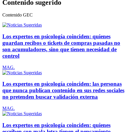
Contenido sugerido
Contenido
GEC
Los expertos en psicología coinciden: quienes
guardan recibos o tickets de compras pasadas no
son acumuladores, sino que tienen necesidad de
control
MAG.
Los expertos en psicología coinciden: las personas
que nunca publican contenido en sus redes sociales
no pretenden buscar validación externa
MAG.
Los expertos en psicología coinciden: quienes
escriben con mala letra tienen el pensamiento