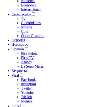
Nacional
Economía
Internacional
Espectáculos
Tv
Celebridades
Música
Cine
Óscar Custodio
Deportes
Horóscopo
Opinión
Pisa Pelota
Pico TV
Ampay
La Seño María
Respuestas
Viral
Facebook
Instagram
Twitter
Youtube
TikTok
Memes
USA