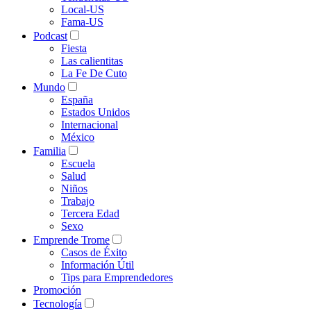
Local-US
Fama-US
Podcast
Fiesta
Las calientitas
La Fe De Cuto
Mundo
España
Estados Unidos
Internacional
México
Familia
Escuela
Salud
Niños
Trabajo
Tercera Edad
Sexo
Emprende Trome
Casos de Éxito
Información Útil
Tips para Emprendedores
Promoción
Tecnología