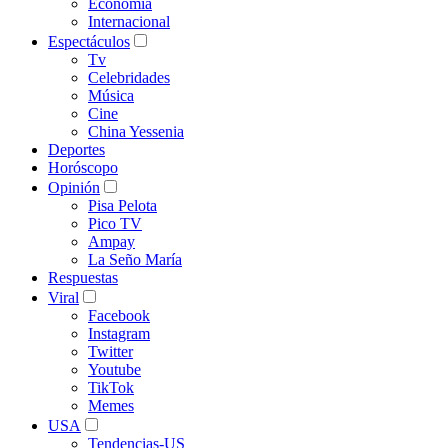
Economía
Internacional
Espectáculos
Tv
Celebridades
Música
Cine
China Yessenia
Deportes
Horóscopo
Opinión
Pisa Pelota
Pico TV
Ampay
La Seño María
Respuestas
Viral
Facebook
Instagram
Twitter
Youtube
TikTok
Memes
USA
Tendencias-US