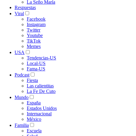
La Seño María
Respuestas
Viral
Facebook
Instagram
Twitter
Youtube
TikTok
Memes
USA
Tendencias-US
Local-US
Fama-US
Podcast
Fiesta
Las calientitas
La Fe De Cuto
Mundo
España
Estados Unidos
Internacional
México
Familia
Escuela