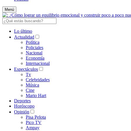
Menú
Lo último
Actualidad
Política
Policiales
Nacional
Economía
Internacional
Espectáculos
Tv
Celebridades
Música
Cine
Mario Hart
Deportes
Horóscopo
Opinión
Pisa Pelota
Pico TV
Ampay