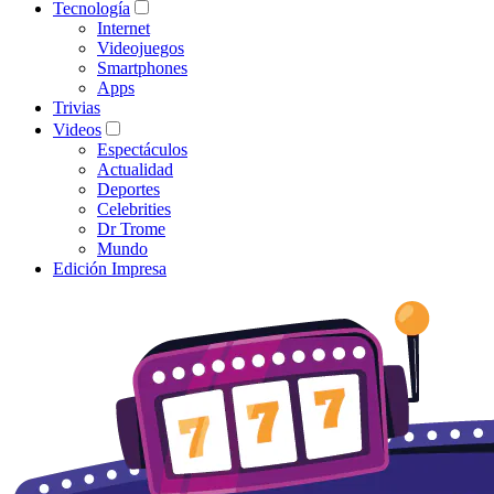
Tecnología
Internet
Videojuegos
Smartphones
Apps
Trivias
Videos
Espectáculos
Actualidad
Deportes
Celebrities
Dr Trome
Mundo
Edición Impresa