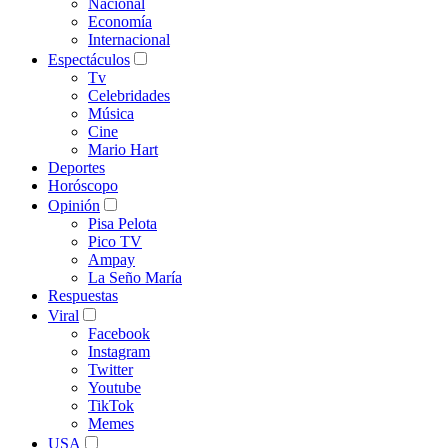
Nacional
Economía
Internacional
Espectáculos
Tv
Celebridades
Música
Cine
Mario Hart
Deportes
Horóscopo
Opinión
Pisa Pelota
Pico TV
Ampay
La Seño María
Respuestas
Viral
Facebook
Instagram
Twitter
Youtube
TikTok
Memes
USA