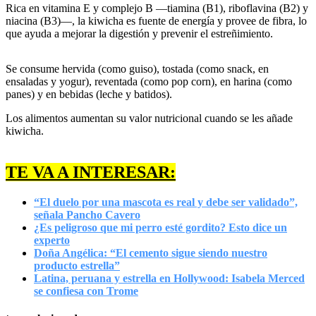
Rica en vitamina E y complejo B —tiamina (B1), riboflavina (B2) y
niacina (B3)—, la kiwicha es fuente de energía y provee de fibra, lo
que ayuda a mejorar la digestión y prevenir el estreñimiento.
Se consume hervida (como guiso), tostada (como snack, en
ensaladas y yogur), reventada (como pop corn), en harina (como
panes) y en bebidas (leche y batidos).
Los alimentos aumentan su valor nutricional cuando se les añade
kiwicha.
TE VA A INTERESAR:
“El duelo por una mascota es real y debe ser validado”,
señala Pancho Cavero
¿Es peligroso que mi perro esté gordito? Esto dice un
experto
Doña Angélica: “El cemento sigue siendo nuestro
producto estrella”
Latina, peruana y estrella en Hollywood: Isabela Merced
se confiesa con Trome