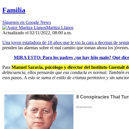
Familia
Síguenos en Google News
Maritza Llanos
Actualizado el 02/11/2022, 08:00 a.m.
Una joven estafadora de 18 años que le vio la cara a decenas de segu
prenden las alarmas sobre el mal camino que toman ahora los jóvenes
MIRA ESTO: Para los padres ¿no hay hijo malo? Qué dicen
Para
Manuel Saravia, psicólogo y director del Instituto Guestalt 
delincuencia, ellos pensarán que esa conducta es normal. También está
esos pasos. A esto se suma el estilo de crianza permisivo y sin sancio