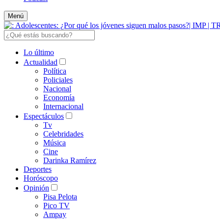
Menú
Lo último
Actualidad
Política
Policiales
Nacional
Economía
Internacional
Espectáculos
Tv
Celebridades
Música
Cine
Darinka Ramírez
Deportes
Horóscopo
Opinión
Pisa Pelota
Pico TV
Ampay