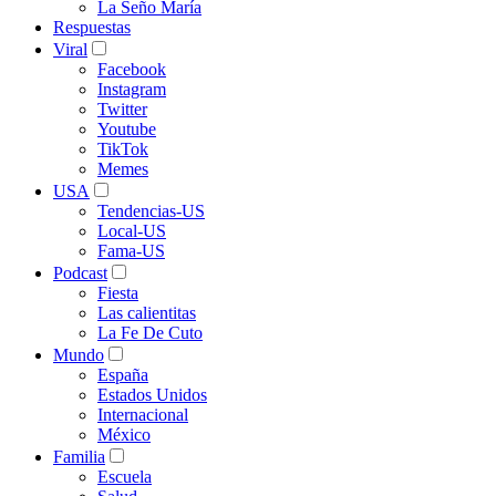
La Seño María
Respuestas
Viral
Facebook
Instagram
Twitter
Youtube
TikTok
Memes
USA
Tendencias-US
Local-US
Fama-US
Podcast
Fiesta
Las calientitas
La Fe De Cuto
Mundo
España
Estados Unidos
Internacional
México
Familia
Escuela