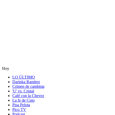
Hoy
LO ÚLTIMO
Darinka Ramírez
Crimen de cambista
'U' vs. Cristal
Café con la Chevez
La fe de Cuto
Pisa Pelota
Pico TV
Podcast