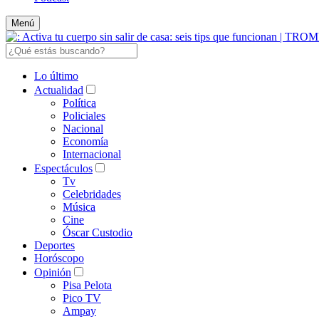
Menú
Lo último
Actualidad
Política
Policiales
Nacional
Economía
Internacional
Espectáculos
Tv
Celebridades
Música
Cine
Óscar Custodio
Deportes
Horóscopo
Opinión
Pisa Pelota
Pico TV
Ampay