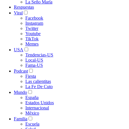
La Seño María
Respuestas
Viral
Facebook
Instagram
Twitter
Youtube
TikTok
Memes
USA
Tendencias-US
Local-US
Fama-US
Podcast
Fiesta
Las calientitas
La Fe De Cuto
Mundo
España
Estados Unidos
Internacional
México
Familia
Escuela