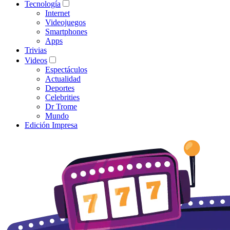
Tecnología
Internet
Videojuegos
Smartphones
Apps
Trivias
Videos
Espectáculos
Actualidad
Deportes
Celebrities
Dr Trome
Mundo
Edición Impresa