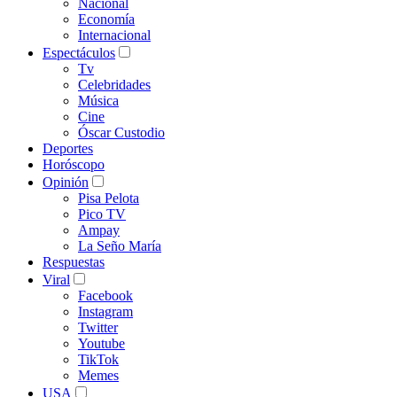
Nacional
Economía
Internacional
Espectáculos
Tv
Celebridades
Música
Cine
Óscar Custodio
Deportes
Horóscopo
Opinión
Pisa Pelota
Pico TV
Ampay
La Seño María
Respuestas
Viral
Facebook
Instagram
Twitter
Youtube
TikTok
Memes
USA