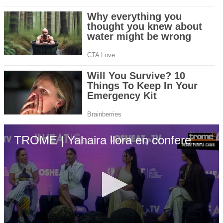
TROME | Yahaira llora en conferencia de Premios Heat 2024: “La fama me llegó de porrazo, cometí errores”