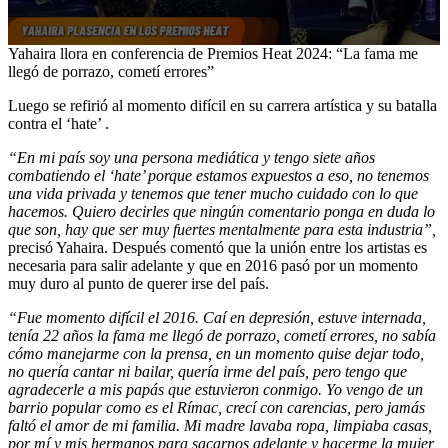
0
Yahaira llora en conferencia de Premios Heat 2024: “La fama me
seconds
llegó de porrazo, cometí errores”
of
2
Luego se refirió al momento difícil en su carrera artística y su batalla
minutes,
contra el ‘hate’ .
52
seconds
“En mi país soy una persona mediática y tengo siete años
combatiendo el ‘hate’ porque estamos expuestos a eso, no tenemos
una vida privada y tenemos que tener mucho cuidado con lo que
hacemos. Quiero decirles que ningún comentario ponga en duda lo
que son, hay que ser muy fuertes mentalmente para esta industria”,
precisó Yahaira. Después comentó que la unión entre los artistas es
necesaria para salir adelante y que en 2016 pasó por un momento
muy duro al punto de querer irse del país.
“Fue momento difícil el 2016. Caí en depresión, estuve internada,
tenía 22 años la fama me llegó de porrazo, cometí errores, no sabía
cómo manejarme con la prensa, en un momento quise dejar todo,
no quería cantar ni bailar, quería irme del país, pero tengo que
agradecerle a mis papás que estuvieron conmigo. Yo vengo de un
barrio popular como es el Rímac, crecí con carencias, pero jamás
faltó el amor de mi familia. Mi madre lavaba ropa, limpiaba casas,
por mí y mis hermanos para sacarnos adelante y hacerme la mujer