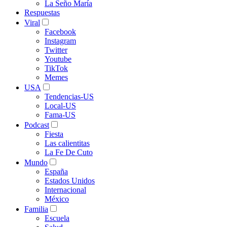
La Seño María
Respuestas
Viral
Facebook
Instagram
Twitter
Youtube
TikTok
Memes
USA
Tendencias-US
Local-US
Fama-US
Podcast
Fiesta
Las calientitas
La Fe De Cuto
Mundo
España
Estados Unidos
Internacional
México
Familia
Escuela