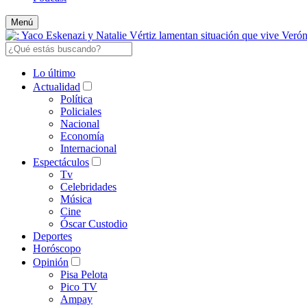
Menú
Lo último
Actualidad
Política
Policiales
Nacional
Economía
Internacional
Espectáculos
Tv
Celebridades
Música
Cine
Óscar Custodio
Deportes
Horóscopo
Opinión
Pisa Pelota
Pico TV
Ampay