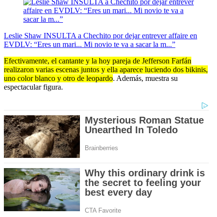
Leslie Shaw INSULTA a Chechito por dejar entrever affaire en
EVDLV: “Eres un mari... Mi novio te va a sacar la m...”
Efectivamente, el cantante y la hoy pareja de Jefferson Farfán
realizaron varias escenas juntos y ella aparece luciendo dos bikinis,
uno color blanco y otro de leopardo
. Además, muestra su
espectacular figura.