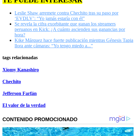
TE PUEDE INTERESAR
Leslie Shaw arremete contra Chechito tras su paso por
‘EVDLV’: “Yo jamás estaría con él”
Se revela la cifra exorbitante que ganan los streamers
peruanos en Kick: ¿A cuánto ascienden sus ganancias por
hora?
Kike Márquez hace fuerte publicación mientras Génesis Tapia
llora ante cámaras: “Yo tengo miedo a...”
tags relacionadas
Xiomy Kanashiro
Chechito
Jefferson Farfán
El valor de la verdad