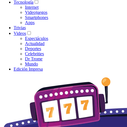
Tecnología
Internet
Videojuegos
Smartphones
Apps
Trivias
Videos
Espectáculos
Actualidad
Deportes
Celebrities
Dr Trome
Mundo
Edición Impresa