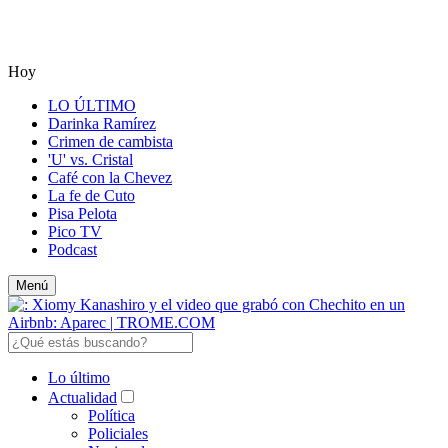
Hoy
LO ÚLTIMO
Darinka Ramírez
Crimen de cambista
'U' vs. Cristal
Café con la Chevez
La fe de Cuto
Pisa Pelota
Pico TV
Podcast
Menú
Lo último
Actualidad
Política
Policiales