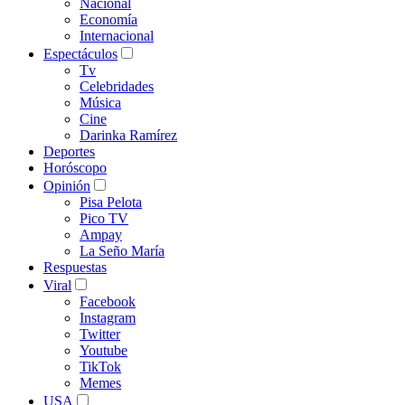
Nacional
Economía
Internacional
Espectáculos
Tv
Celebridades
Música
Cine
Darinka Ramírez
Deportes
Horóscopo
Opinión
Pisa Pelota
Pico TV
Ampay
La Seño María
Respuestas
Viral
Facebook
Instagram
Twitter
Youtube
TikTok
Memes
USA