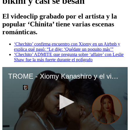
bikini y casi se besan
El videoclip grabado por el artista y la
popular ‘Chinita’ tiene varias escenas
románticas.
‘Chechito’ confirma encuentro con Xiomy en un Airbnb y
explica qué pasó: “Le dije: ‘Quédate un poquito más’”
‘Chechito’ ADMITE que pregunta sobre ‘affaire’ con Leslie
Shaw fue la más fuerte durante el polígrafo
TROME - Xiomy Kanashiro y el video que grabó con Chechito en un Airbnb: Aparece con bikini y casi se besan