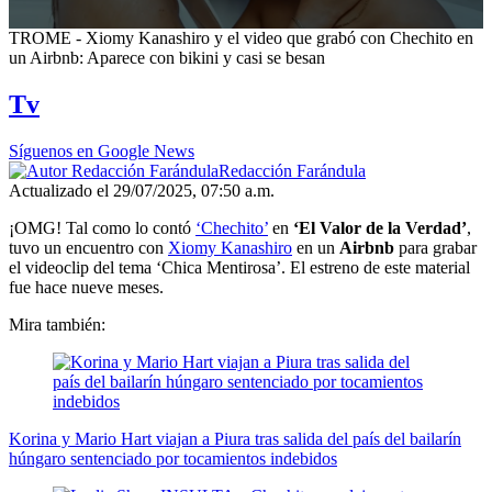
0
TROME - Xiomy Kanashiro y el video que grabó con Chechito en
seconds
un Airbnb: Aparece con bikini y casi se besan
of
3
Tv
minutes,
54
seconds
Síguenos en Google News
Redacción Farándula
Actualizado el 29/07/2025, 07:50 a.m.
¡OMG! Tal como lo contó
‘Chechito’
en
‘El Valor de la Verdad’
,
tuvo un encuentro con
Xiomy Kanashiro
en un
Airbnb
para grabar
el videoclip del tema ‘Chica Mentirosa’. El estreno de este material
fue hace nueve meses.
Mira también:
Korina y Mario Hart viajan a Piura tras salida del país del bailarín
húngaro sentenciado por tocamientos indebidos