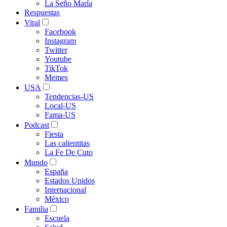
La Seño María
Respuestas
Viral
Facebook
Instagram
Twitter
Youtube
TikTok
Memes
USA
Tendencias-US
Local-US
Fama-US
Podcast
Fiesta
Las calientitas
La Fe De Cuto
Mundo
España
Estados Unidos
Internacional
México
Familia
Escuela