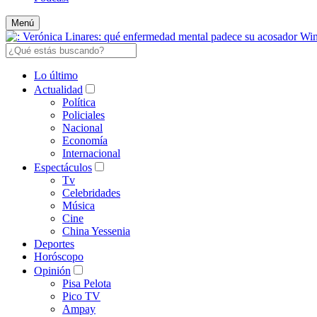
Menú
Lo último
Actualidad
Política
Policiales
Nacional
Economía
Internacional
Espectáculos
Tv
Celebridades
Música
Cine
China Yessenia
Deportes
Horóscopo
Opinión
Pisa Pelota
Pico TV
Ampay