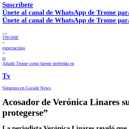
Suscríbete
Únete al canal de WhatsApp de Trome par
Únete al canal de WhatsApp de Trome par
TROME
>
espectaculos
>
tv
Añadir
Trome
como fuente preferida en
Tv
Síguenos en Google News
Acosador de Verónica Linares s
protegerse”
La periodista Verónica Linares reveló que