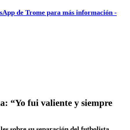
tsApp de Trome para más información
-
a: “Yo fui valiente y siempre
s sobre su separación del futbolista