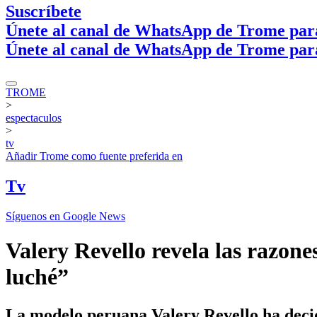
Suscríbete
Únete al canal de WhatsApp de Trome par
Únete al canal de WhatsApp de Trome par
TROME
>
espectaculos
>
tv
Añadir
Trome
como fuente preferida en
Tv
Síguenos en Google News
Valery Revello revela las razone
luché”
La modelo peruana Valery Revello ha decidi