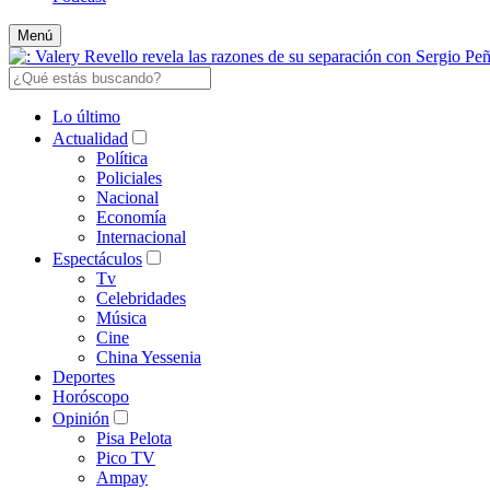
Menú
Lo último
Actualidad
Política
Policiales
Nacional
Economía
Internacional
Espectáculos
Tv
Celebridades
Música
Cine
China Yessenia
Deportes
Horóscopo
Opinión
Pisa Pelota
Pico TV
Ampay