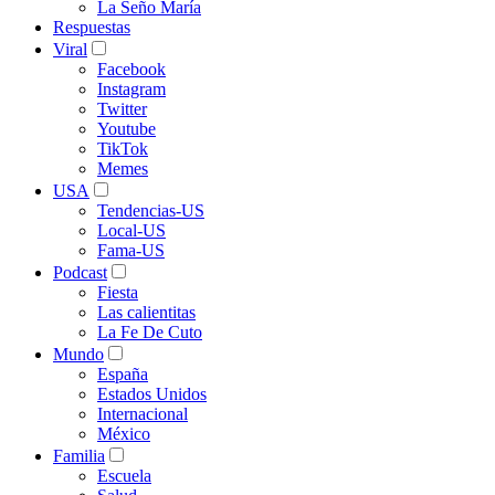
La Seño María
Respuestas
Viral
Facebook
Instagram
Twitter
Youtube
TikTok
Memes
USA
Tendencias-US
Local-US
Fama-US
Podcast
Fiesta
Las calientitas
La Fe De Cuto
Mundo
España
Estados Unidos
Internacional
México
Familia
Escuela