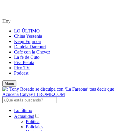
Hoy
LO ÚLTIMO
China Yessenia
Kenji Fujimori
Daniela Darcourt
Café con la Chevez
La fe de Cuto
Pisa Pelota
Pico TV
Podcast
Menú
Lo último
Actualidad
Política
Policiales