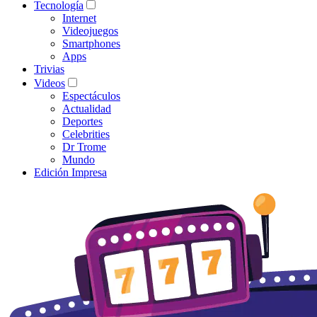
Tecnología
Internet
Videojuegos
Smartphones
Apps
Trivias
Videos
Espectáculos
Actualidad
Deportes
Celebrities
Dr Trome
Mundo
Edición Impresa