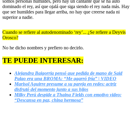
somos personas humildes, pero hay un cantante que se ha auto
dominado el rey, así que ojalá que siga siendo el rey nada más. Hay
que ser humildes para llegar arriba, no hay que creerse nada ni
superior a nadie.
Cuando se refiere al autodenominado ‘rey’... ¿Se refiere a Deyvis
Orosco?
No he dicho nombres y prefiero no decirlo.
TE PUEDE INTERESAR:
Alejandra Baigorria pensó que pedida de mano de Said
Palao era una BROMA: “Me agarró fría” | VIDEO
Marisol Aguirre presume a su pareja en redes: actriz
disfrutó del momento junto a sus hijos
Milky Perú despide a Thaina Fields con emotivo video:
“Descansa en paz, china hermosa”