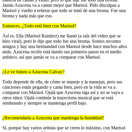
Jamás Azucena va a cantar mejor que Marisol. Pido disculpas a
Marisol y vuelto a reiterar que todo se trató de una broma. Fue una
broma y nada más que eso.
Entonces, ¿Todo está bien con Marisol?
Así es. Ella (Marisol Ramírez) me llamó (a raíz del video que se
hizo viral), pero le dije que todo fue una broma. Somos recontra
amigos y hay una hermandad con Marisol desde hace muchos años
atrás. Azucena recién está dando sus primeros pasos en el medio
artístico, así que jamás se va a comparar con Marisol.
¿Le ve futuro a Azucena Calvay?
Todo depende de ella, de cómo se maneje y la manejan, pero sus
canciones están pegando y canta bien, pero en la vida se va a
comparar con Marisol. Ojalá que Azucena siga así y no se vaya a
otros sitios. Ojalá continúe la trayectoria musical que se está
sembrando y siempre se mantenga perfil bajo.
¿Recomendaría a Azucena que mantenga la humildad?
Sí, porque hay varios artistas que se creen lo máximo, con Marisol