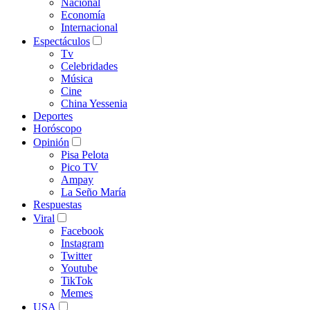
Nacional
Economía
Internacional
Espectáculos
Tv
Celebridades
Música
Cine
China Yessenia
Deportes
Horóscopo
Opinión
Pisa Pelota
Pico TV
Ampay
La Seño María
Respuestas
Viral
Facebook
Instagram
Twitter
Youtube
TikTok
Memes
USA