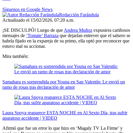
minutes,
48
Síguenos en Google News
seconds
Redacción Farándula
Actualizado el 15/02/2026, 07:20 a.m.
¡SE DISCULPÓ! Luego de que
Andrea Muñoz
expusiera cariñosos
mensajes de
‘Tomate’ Barraza
que dejarían entrever que el salsero se
habría fijado en la expareja de su primo, ella optó por reconocer que
estuvo mal su accionar.
Mira también:
Samahara es sorprendida por Youna en San Valentín: Le envió un
ramo de rosas tras declaración de amor
Laura Spoya reaparece ESTA NOCHE en Al Sexto Día, tras sufrir
aparatoso accidente | VIDEO
Afirmó que fue un error lo que hizo en ‘Magaly TV La Firme’ y