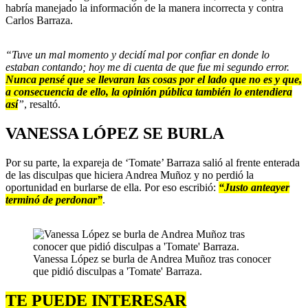
habría manejado la información de la manera incorrecta y contra
Carlos Barraza.
“Tuve un mal momento y decidí mal por confiar en donde lo
estaban contando; hoy me di cuenta de que fue mi segundo error.
Nunca pensé que se llevaran las cosas por el lado que no es y que,
a consecuencia de ello, la opinión pública también lo entendiera
así
”
, resaltó.
VANESSA LÓPEZ SE BURLA
Por su parte, la expareja de ‘Tomate’ Barraza salió al frente enterada
de las disculpas que hiciera Andrea Muñoz y no perdió la
oportunidad en burlarse de ella. Por eso escribió:
“Justo anteayer
terminó de perdonar”
.
Vanessa López se burla de Andrea Muñoz tras conocer
que pidió disculpas a 'Tomate' Barraza.
TE PUEDE INTERESAR