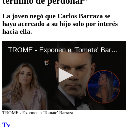
terminó de perdonar”
La joven negó que Carlos Barraza se
haya acercado a su hijo solo por interés
hacia ella.
TROME - Exponen a 'Tomate' Barraza
0
TROME - Exponen a 'Tomate' Barraza
seconds
of
Tv
6