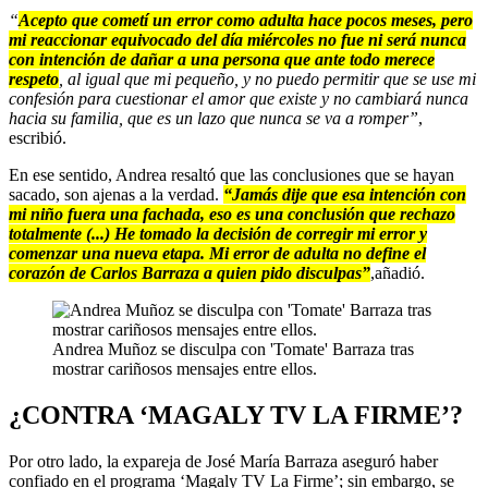
“
Acepto que cometí un error como adulta hace pocos meses, pero
mi reaccionar equivocado del día miércoles no fue ni será nunca
con intención de dañar a una persona que ante todo merece
respeto
, al igual que mi pequeño, y no puedo permitir que se use mi
confesión para cuestionar el amor que existe y no cambiará nunca
hacia su familia, que es un lazo que nunca se va a romper”
,
escribió.
En ese sentido, Andrea resaltó que las conclusiones que se hayan
sacado, son ajenas a la verdad.
“Jamás dije que esa intención con
mi niño fuera una fachada, eso es una conclusión que rechazo
totalmente (...) He tomado la decisión de corregir mi error y
comenzar una nueva etapa. Mi error de adulta no define el
corazón de Carlos Barraza a quien pido disculpas”
,añadió.
Andrea Muñoz se disculpa con 'Tomate' Barraza tras
mostrar cariñosos mensajes entre ellos.
¿CONTRA ‘MAGALY TV LA FIRME’?
Por otro lado, la expareja de José María Barraza aseguró haber
confiado en el programa ‘Magaly TV La Firme’; sin embargo, se