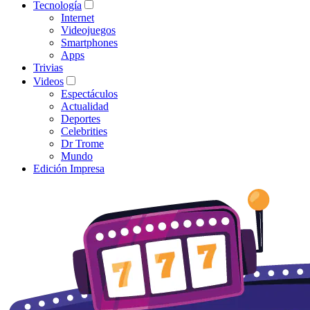
Tecnología
Internet
Videojuegos
Smartphones
Apps
Trivias
Videos
Espectáculos
Actualidad
Deportes
Celebrities
Dr Trome
Mundo
Edición Impresa