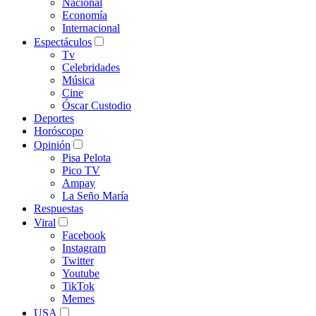
Nacional
Economía
Internacional
Espectáculos
Tv
Celebridades
Música
Cine
Óscar Custodio
Deportes
Horóscopo
Opinión
Pisa Pelota
Pico TV
Ampay
La Seño María
Respuestas
Viral
Facebook
Instagram
Twitter
Youtube
TikTok
Memes
USA