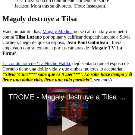
Tilsa Lozano da un contundente comentario sobre
Jackson Mora tras su divorcio. (Foto: Instagram)
Magaly destruye a Tilsa
Hace un par de días,
Magaly Medina
no se calló nada y arremetió
contra
Tilsa Lozano
por opinar y calificar despectivamente a Silvia
Cornejo, luego de que su esposo,
Jean Paul Gabuteau
, fuera
ampayado con su expareja por las cámaras de
‘Magaly TV La
Firme’
.
La conductora de ‘La Noche Habla’
dejó sentado que el esposo de
Cornejo tiene una doble vida y que ambas mujeres lo aceptarían.
“Silvia ‘Cuer***’ sabe que es ‘Cuer***’. Lo sabe hace tiempo y él
tiene una doble vida, tiene una vida paralela”
, sentenció.
TROME - Magaly destruye a Tilsa por tildar a Silvia Cornejo de ‘cuernejo’ tras ampay a su esposo: “Tremenda conch***”