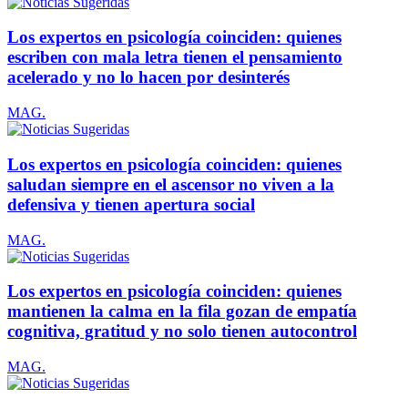
Los expertos en psicología coinciden: quienes
escriben con mala letra tienen el pensamiento
acelerado y no lo hacen por desinterés
MAG.
Los expertos en psicología coinciden: quienes
saludan siempre en el ascensor no viven a la
defensiva y tienen apertura social
MAG.
Los expertos en psicología coinciden: quienes
mantienen la calma en la fila gozan de empatía
cognitiva, gratitud y no solo tienen autocontrol
MAG.