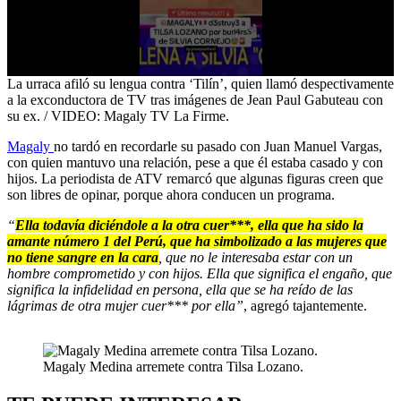
0
La urraca afiló su lengua contra ‘Tilín’, quien llamó despectivamente
seconds
a la exconductora de TV tras imágenes de Jean Paul Gabuteau con
of
su ex. / VIDEO: Magaly TV La Firme.
2
minutes,
Magaly
no tardó en recordarle su pasado con Juan Manuel Vargas,
15
con quien mantuvo una relación, pese a que él estaba casado y con
seconds
hijos. La periodista de ATV remarcó que algunas figuras creen que
son libres de opinar, porque ahora conducen un programa.
“
Ella todavía diciéndole a la otra cuer***, ella que ha sido la
amante número 1 del Perú, que ha simbolizado a las mujeres que
no tiene sangre en la cara
, que no le interesaba estar con un
hombre comprometido y con hijos. Ella que significa el engaño, que
significa la infidelidad en persona, ella que se ha reído de las
lágrimas de otra mujer cuer*** por ella”
, agregó tajantemente.
Magaly Medina arremete contra Tilsa Lozano.