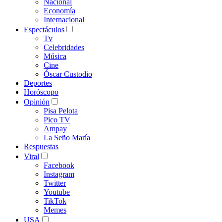
Nacional
Economía
Internacional
Espectáculos
Tv
Celebridades
Música
Cine
Óscar Custodio
Deportes
Horóscopo
Opinión
Pisa Pelota
Pico TV
Ampay
La Seño María
Respuestas
Viral
Facebook
Instagram
Twitter
Youtube
TikTok
Memes
USA