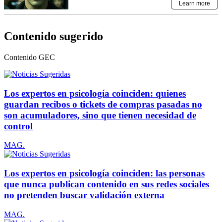
Contenido sugerido
Contenido
GEC
Los expertos en psicología coinciden: quienes
guardan recibos o tickets de compras pasadas no
son acumuladores, sino que tienen necesidad de
control
MAG.
Los expertos en psicología coinciden: las personas
que nunca publican contenido en sus redes sociales
no pretenden buscar validación externa
MAG.