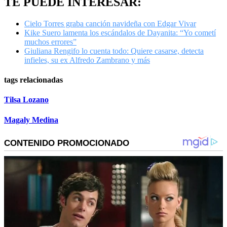
TE PUEDE INTERESAR:
Cielo Torres graba canción navideña con Edgar Vivar
Kike Suero lamenta los escándalos de Dayanita: “Yo cometí
muchos errores”
Giuliana Rengifo lo cuenta todo: Quiere casarse, detecta
infieles, su ex Alfredo Zambrano y más
tags relacionadas
Tilsa Lozano
Magaly Medina