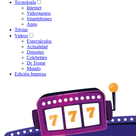
Tecnología
Internet
Videojuegos
Smartphones
Apps
Trivias
Videos
Espectáculos
Actualidad
Deportes
Celebrities
Dr Trome
Mundo
Edición Impresa