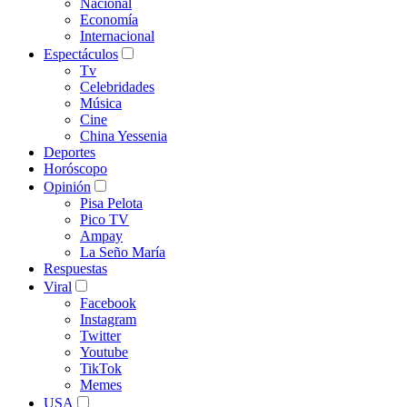
Nacional
Economía
Internacional
Espectáculos
Tv
Celebridades
Música
Cine
China Yessenia
Deportes
Horóscopo
Opinión
Pisa Pelota
Pico TV
Ampay
La Seño María
Respuestas
Viral
Facebook
Instagram
Twitter
Youtube
TikTok
Memes
USA