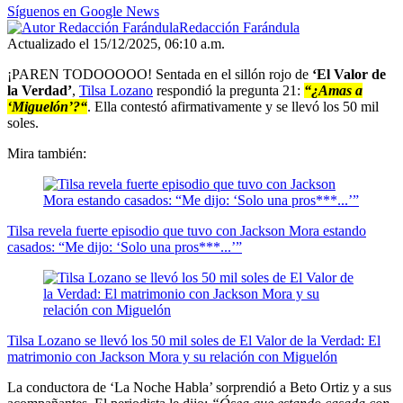
seconds
Síguenos en Google News
Redacción Farándula
Actualizado el 15/12/2025, 06:10 a.m.
¡PAREN TODOOOOO! Sentada en el sillón rojo de
‘El Valor de
la Verdad’
,
Tilsa Lozano
respondió la pregunta 21:
“¿Amas a
‘Miguelón’?“
. Ella contestó afirmativamente y se llevó los 50 mil
soles.
Mira también:
Tilsa revela fuerte episodio que tuvo con Jackson Mora estando
casados: “Me dijo: ‘Solo una pros***...’”
Tilsa Lozano se llevó los 50 mil soles de El Valor de la Verdad: El
matrimonio con Jackson Mora y su relación con Miguelón
La conductora de ‘La Noche Habla’ sorprendió a Beto Ortiz y a sus