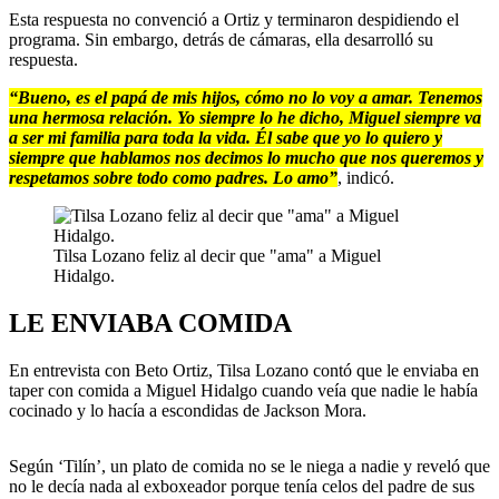
Esta respuesta no convenció a Ortiz y terminaron despidiendo el
programa. Sin embargo, detrás de cámaras, ella desarrolló su
respuesta.
“Bueno, es el papá de mis hijos, cómo no lo voy a amar. Tenemos
una hermosa relación. Yo siempre lo he dicho, Miguel siempre va
a ser mi familia para toda la vida. Él sabe que yo lo quiero y
siempre que hablamos nos decimos lo mucho que nos queremos y
respetamos sobre todo como padres. Lo amo”
, indicó.
Tilsa Lozano feliz al decir que "ama" a Miguel
Hidalgo.
LE ENVIABA COMIDA
En entrevista con Beto Ortiz, Tilsa Lozano contó que le enviaba en
taper con comida a Miguel Hidalgo cuando veía que nadie le había
cocinado y lo hacía a escondidas de Jackson Mora.
Según ‘Tilín’, un plato de comida no se le niega a nadie y reveló que
no le decía nada al exboxeador porque tenía celos del padre de sus