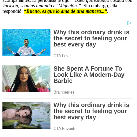
acompañantes. El periodista le dijo:
“Ósea que estando casada con
Jackson, seguías amando a ‘Miguelón’”
. Sin embargo, ella
respondió:
“Bueno, es que lo amo de una manera...”
.