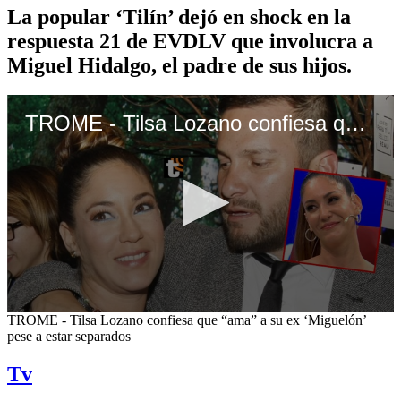
La popular ‘Tilín’ dejó en shock en la
respuesta 21 de EVDLV que involucra a
Miguel Hidalgo, el padre de sus hijos.
TROME - Tilsa Lozano confiesa que “ama” a su ex ‘Miguelón’ pese a estar separados
0
TROME - Tilsa Lozano confiesa que “ama” a su ex ‘Miguelón’
seconds
pese a estar separados
of
1
Tv
minute,
39