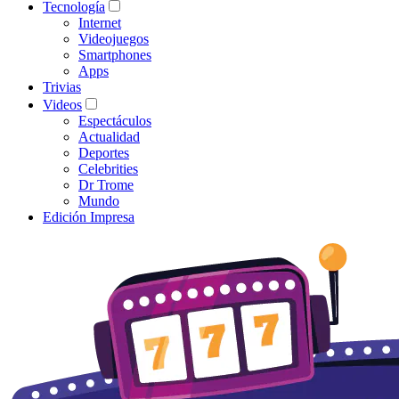
Tecnología
Internet
Videojuegos
Smartphones
Apps
Trivias
Videos
Espectáculos
Actualidad
Deportes
Celebrities
Dr Trome
Mundo
Edición Impresa