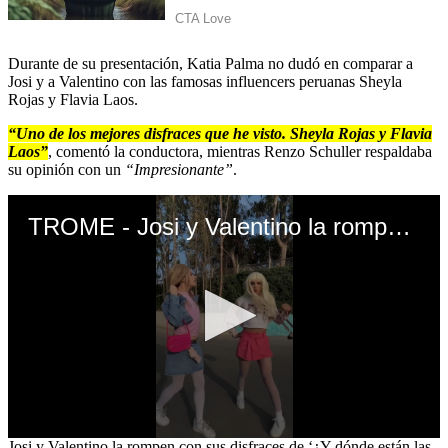
Durante de su presentación, Katia Palma no dudó en comparar a
Josi y a Valentino con las famosas influencers peruanas Sheyla
Rojas y Flavia Laos.
“Uno de los mejores disfraces que he visto. Sheyla Rojas y Flavia
Laos”
, comentó la conductora, mientras Renzo Schuller respaldaba
su opinión con un
“Impresionante”
.
TROME - Josi y Valentino la rompen con sus disfraces de ‘¿Y dónde están las rubias?’
0
Josi y Valentino la rompen con sus disfraces de ‘¿Y dónde están las