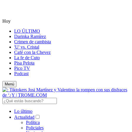
Hoy
LO ÚLTIMO
Darinka Ramírez
Crimen de cambista
'U' vs. Cristal
Café con la Chevez
La fe de Cuto
Pisa Pelota
Pico TV
Podcast
Menú
Lo último
Actualidad
Política
Policiales