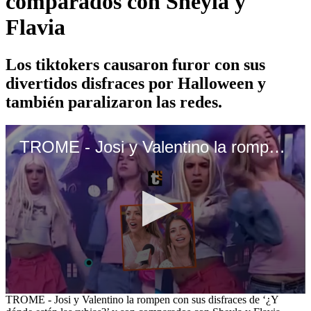
comparados con Sheyla y
Flavia
Los tiktokers causaron furor con sus
divertidos disfraces por Halloween y
también paralizaron las redes.
TROME - Josi y Valentino la rompen con sus disfraces de ‘¿Y dónde están las rubias?’ y son comparados con Sheyla y Flavia
0
TROME - Josi y Valentino la rompen con sus disfraces de ‘¿Y
seconds