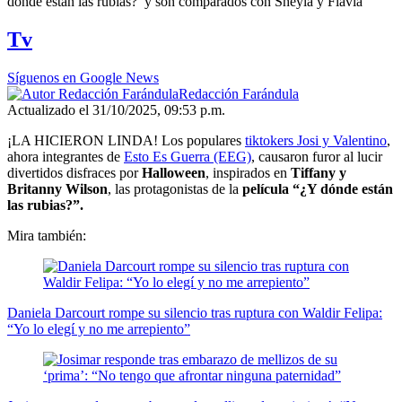
dónde están las rubias?’ y son comparados con Sheyla y Flavia
of
1
Tv
minute,
27
seconds
Síguenos en Google News
Redacción Farándula
Actualizado el 31/10/2025, 09:53 p.m.
¡LA HICIERON LINDA! Los populares
tiktokers Josi y Valentino
,
ahora integrantes de
Esto Es Guerra (EEG)
, causaron furor al lucir
divertidos disfraces por
Halloween
, inspirados en
Tiffany y
Britanny Wilson
, las protagonistas de la
película “¿Y dónde están
las rubias?”.
Mira también:
Daniela Darcourt rompe su silencio tras ruptura con Waldir Felipa:
“Yo lo elegí y no me arrepiento”