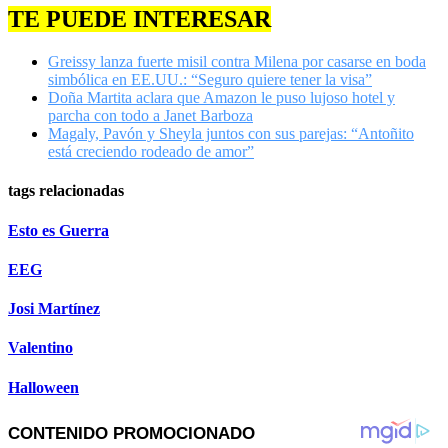
TE PUEDE INTERESAR
Greissy lanza fuerte misil contra Milena por casarse en boda
simbólica en EE.UU.: “Seguro quiere tener la visa”
Doña Martita aclara que Amazon le puso lujoso hotel y
parcha con todo a Janet Barboza
Magaly, Pavón y Sheyla juntos con sus parejas: “Antoñito
está creciendo rodeado de amor”
tags relacionadas
Esto es Guerra
EEG
Josi Martínez
Valentino
Halloween