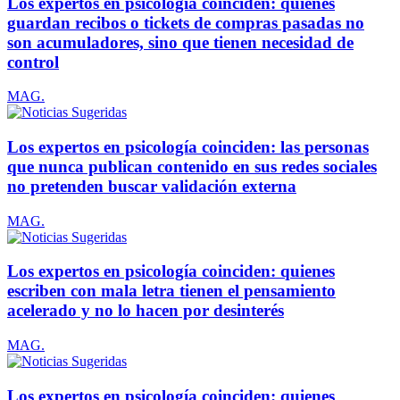
Los expertos en psicología coinciden: quienes
guardan recibos o tickets de compras pasadas no
son acumuladores, sino que tienen necesidad de
control
MAG.
Los expertos en psicología coinciden: las personas
que nunca publican contenido en sus redes sociales
no pretenden buscar validación externa
MAG.
Los expertos en psicología coinciden: quienes
escriben con mala letra tienen el pensamiento
acelerado y no lo hacen por desinterés
MAG.
Los expertos en psicología coinciden: quienes