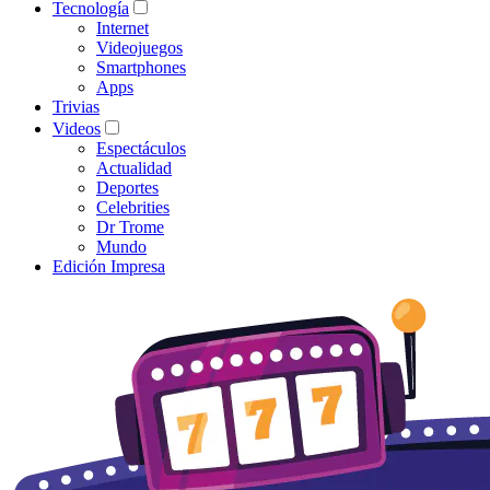
Tecnología
Internet
Videojuegos
Smartphones
Apps
Trivias
Videos
Espectáculos
Actualidad
Deportes
Celebrities
Dr Trome
Mundo
Edición Impresa