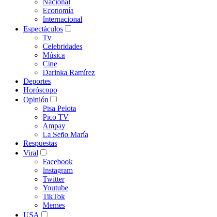
Nacional
Economía
Internacional
Espectáculos
Tv
Celebridades
Música
Cine
Darinka Ramírez
Deportes
Horóscopo
Opinión
Pisa Pelota
Pico TV
Ampay
La Seño María
Respuestas
Viral
Facebook
Instagram
Twitter
Youtube
TikTok
Memes
USA