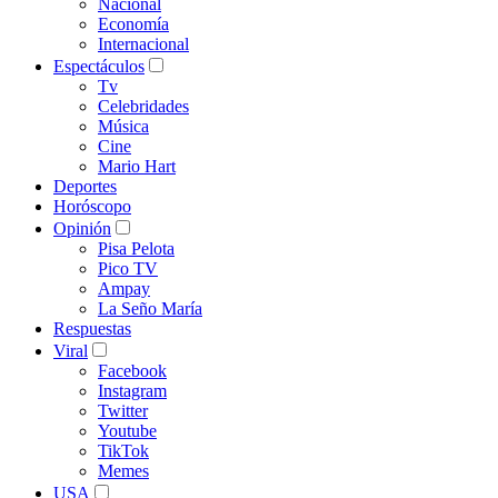
Nacional
Economía
Internacional
Espectáculos
Tv
Celebridades
Música
Cine
Mario Hart
Deportes
Horóscopo
Opinión
Pisa Pelota
Pico TV
Ampay
La Seño María
Respuestas
Viral
Facebook
Instagram
Twitter
Youtube
TikTok
Memes
USA