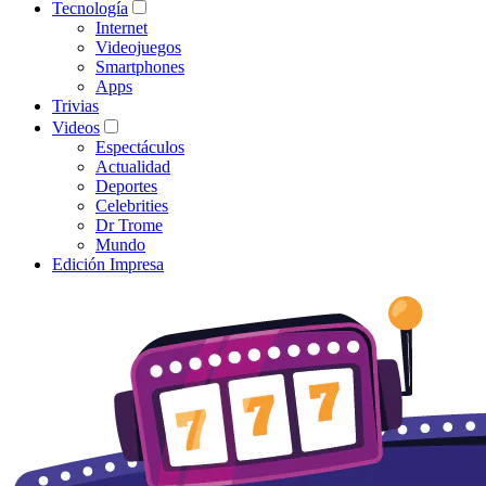
Tecnología
Internet
Videojuegos
Smartphones
Apps
Trivias
Videos
Espectáculos
Actualidad
Deportes
Celebrities
Dr Trome
Mundo
Edición Impresa