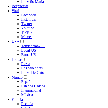
La Seño María
Respuestas
Viral
Facebook
Instagram
Twitter
Youtube
TikTok
Memes
USA
Tendencias-US
Local-US
Fama-US
Podcast
Fiesta
Las calientitas
La Fe De Cuto
Mundo
España
Estados Unidos
Internacional
México
Familia
Escuela