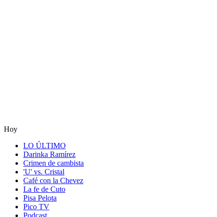
Hoy
LO ÚLTIMO
Darinka Ramírez
Crimen de cambista
'U' vs. Cristal
Café con la Chevez
La fe de Cuto
Pisa Pelota
Pico TV
Podcast