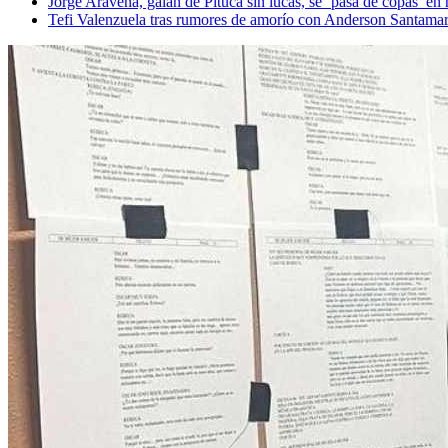
Jorge Aravena, galán de Pituca sin lucas, se ‘pasa de copas’ 
Tefi Valenzuela tras rumores de amorío con Anderson Santamar