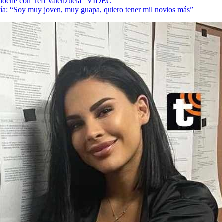
en noche con Tefi Valenzuela | VIDEO
ía: “Soy muy joven, muy guapa, quiero tener mil novios más”