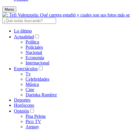
Menú
Lo último
Actualidad
Política
Policiales
Nacional
Economía
Internacional
Espectáculos
Tv
Celebridades
Música
Cine
Darinka Ramírez
Deportes
Horóscopo
Opinión
Pisa Pelota
Pico TV
Ampay