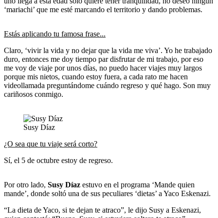
uno llega a esta edad solo quiere tener tranquilidad, no deseo ningún
‘mariachi’ que me esté marcando el territorio y dando problemas.
Estás aplicando tu famosa frase...
Claro, ‘vivir la vida y no dejar que la vida me viva’. Yo he trabajado
duro, entonces me doy tiempo par disfrutar de mi trabajo, por eso
me voy de viaje por unos días, no puedo hacer viajes muy largos
porque mis nietos, cuando estoy fuera, a cada rato me hacen
videollamada preguntándome cuándo regreso y qué hago. Son muy
cariñosos conmigo.
Susy Díaz
¿O sea que tu viaje será corto?
Sí, el 5 de octubre estoy de regreso.
Por otro lado,
Susy Díaz
estuvo en el programa ‘Mande quien
mande’, donde soltó una de sus peculiares ‘dietas’ a Yaco Eskenazi.
“La dieta de Yaco, si te dejan te atraco”, le dijo Susy a Eskenazi,