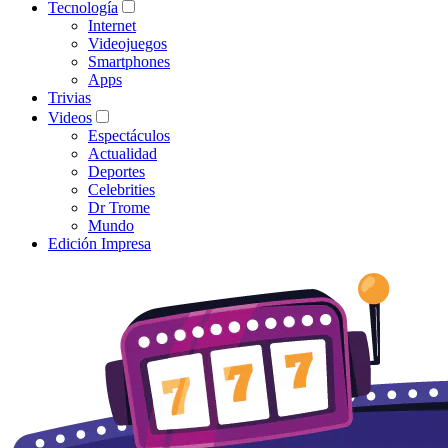
Tecnología
Internet
Videojuegos
Smartphones
Apps
Trivias
Videos
Espectáculos
Actualidad
Deportes
Celebrities
Dr Trome
Mundo
Edición Impresa