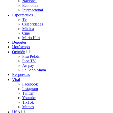
Nacional
Economía
Internacional
Espectáculos
Tv
Celebridades
Música
Cine
Mario Hart
Deportes
Horóscopo
Opinión
Pisa Pelota
Pico TV
Ampay
La Seño María
Respuestas
Viral
Facebook
Instagram
Twitter
Youtube
TikTok
Memes
USA