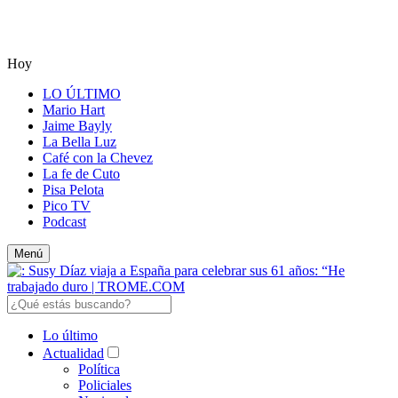
Hoy
LO ÚLTIMO
Mario Hart
Jaime Bayly
La Bella Luz
Café con la Chevez
La fe de Cuto
Pisa Pelota
Pico TV
Podcast
Menú
Lo último
Actualidad
Política
Policiales