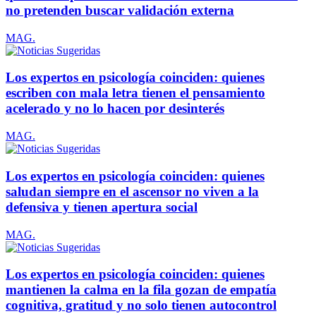
no pretenden buscar validación externa
MAG.
Los expertos en psicología coinciden: quienes
escriben con mala letra tienen el pensamiento
acelerado y no lo hacen por desinterés
MAG.
Los expertos en psicología coinciden: quienes
saludan siempre en el ascensor no viven a la
defensiva y tienen apertura social
MAG.
Los expertos en psicología coinciden: quienes
mantienen la calma en la fila gozan de empatía
cognitiva, gratitud y no solo tienen autocontrol