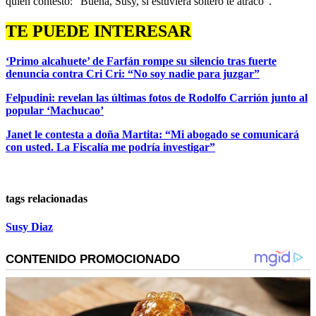
quien contestó: “Buena, Susy, si estuviera soltero te atraco”.
TE PUEDE INTERESAR
‘Primo alcahuete’ de Farfán rompe su silencio tras fuerte
denuncia contra Cri Cri: “No soy nadie para juzgar”
Felpudini: revelan las últimas fotos de Rodolfo Carrión junto al
popular ‘Machucao’
Janet le contesta a doña Martita: “Mi abogado se comunicará
con usted. La Fiscalía me podría investigar”
tags relacionadas
Susy Diaz