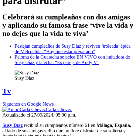
para disfrutar”
Celebrará su cumpleaños con dos amigas
y aplicando su famosa frase ‘vive la vida y
no dejes que la vida te viva’
Festejan cumpleaños de Susy Díaz y reviven ‘troleada’ épica
de Melcochita: “Hay que estar preparado”
Paloma de la Guaracha se pelea EN VIVO con imitadora de
Susy Díaz y la echa: “Es pareja de Andy V”
Susy Díaz
Tv
Síguenos en Google News
Carla Chevez
Actualizado el 27/09/2024, 05:00 p.m.
Susy Díaz
recibirá su cumpleaños número 61 en
Málaga, España,
al lado de sus amigas y dijo que prefiere disfrutar de su soltería y