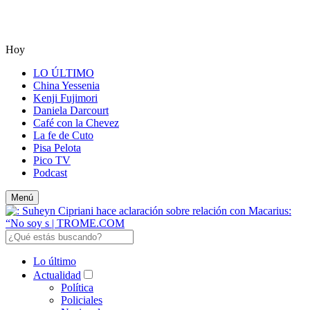
Hoy
LO ÚLTIMO
China Yessenia
Kenji Fujimori
Daniela Darcourt
Café con la Chevez
La fe de Cuto
Pisa Pelota
Pico TV
Podcast
Menú
Lo último
Actualidad
Política
Policiales