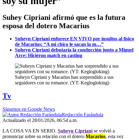
soy su mujer”
Suhey Cipriani afirmó que es la futura
esposa del dotero Macarius
Suheyn Cipriani enfurece EN VIVO por insultos al físico
de Macarius: “A mi chico le sacan la m…”
Suheyn Cipriani debutaría la conducción junto a Miguel
Arce: Hicieron match en casting
Suheyn Cipriani y Macarius han sorprendido a sus
seguidores con su romance. (YT: Keglogloking)
Tv
Síguenos en Google News
Redacción Farándula
Actualizado el 28/01/2026, 06:54 a.m.
LA COSA VA EN SERIO.
Suheyn Cipriani
se volvió a
pronunciar sobre su relación con el dotero
Macarius
, esta vez