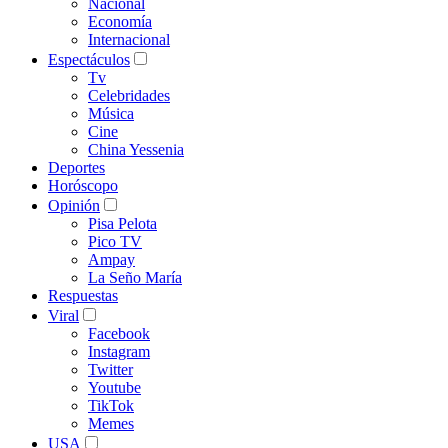
Nacional
Economía
Internacional
Espectáculos
Tv
Celebridades
Música
Cine
China Yessenia
Deportes
Horóscopo
Opinión
Pisa Pelota
Pico TV
Ampay
La Seño María
Respuestas
Viral
Facebook
Instagram
Twitter
Youtube
TikTok
Memes
USA