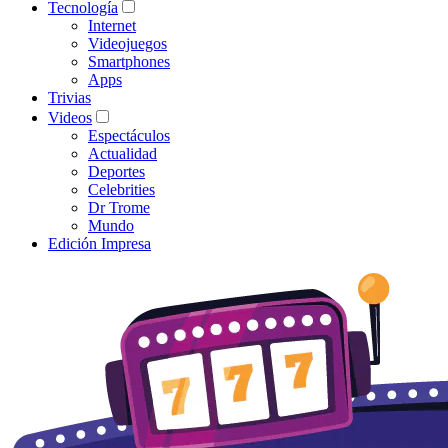
Tecnología
Internet
Videojuegos
Smartphones
Apps
Trivias
Videos
Espectáculos
Actualidad
Deportes
Celebrities
Dr Trome
Mundo
Edición Impresa