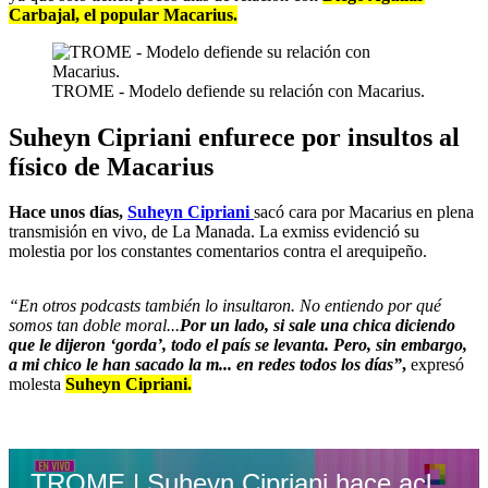
Carbajal, el popular Macarius.
TROME - Modelo defiende su relación con Macarius.
Suheyn Cipriani enfurece por insultos al
físico de Macarius
Hace unos días,
Suheyn Cipriani
sacó cara por Macarius en plena
transmisión en vivo, de La Manada. La exmiss evidenció su
molestia por los constantes comentarios contra el arequipeño.
“En otros podcasts también lo insultaron. No entiendo por qué
somos tan doble moral...
Por un lado, si sale una chica diciendo
que le dijeron ‘gorda’, todo el país se levanta. Pero, sin embargo,
a mi chico le han sacado la m... en redes todos los días”
,
expresó
molesta
Suheyn Cipriani.
TROME | Suheyn Cipriani hace aclaración sobre relación con Macarius (Amor y Fuego)