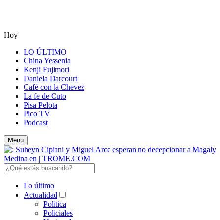
Hoy
LO ÚLTIMO
China Yessenia
Kenji Fujimori
Daniela Darcourt
Café con la Chevez
La fe de Cuto
Pisa Pelota
Pico TV
Podcast
Menú
Lo último
Actualidad
Política
Policiales