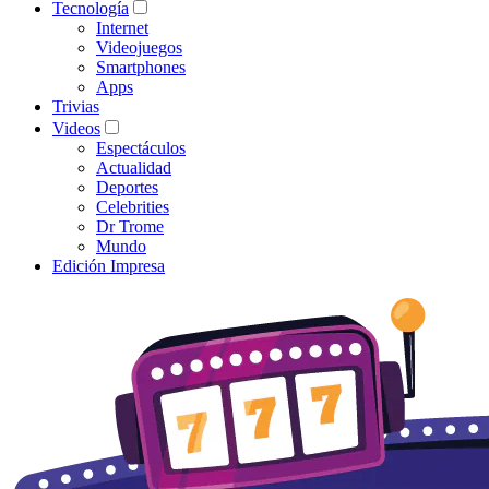
Tecnología
Internet
Videojuegos
Smartphones
Apps
Trivias
Videos
Espectáculos
Actualidad
Deportes
Celebrities
Dr Trome
Mundo
Edición Impresa