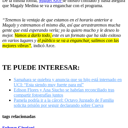
De la misma forma,
Miguel Arce
se mostró confiado y hasta asegura
que Magaly Medina se va a enganchar con el programa.
“Tenemos la ventaja de que estamos en el horario anterior a
Magaly y estrenamos el mismo día, así que arrastraremos mucha
gente que está esperando verla; yo la quiero mucho y le deseo lo
mejor.
Vamos a darlo todo,
este es un formato que ha sido exitoso
en varios lugares y
el público se va a enganchar, salimos con las
mejores vibras”
, indicó Arce.
TE PUEDE INTERESAR:
Samahara se quiebra y anuncia que su hijo está internado en
UCI: “Esta siendo muy fuerte para mí”
Edison Flores y Ana Siucho se habrían reconciliado tras
compartir fotografías juntos
Pamela podría ir a la cárcel: Octavo Juzgado de Familia
solicita prisión por seguir declarando sobre Cueva
tags relacionadas
Suheyn Cipriani