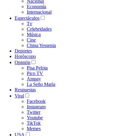
Nacional
Economía
Internacional
Espectáculos
Tv
Celebridades
Música
Cine
China Yessenia
Deportes
Horóscopo
Opinión
Pisa Pelota
Pico TV
Ampay
La Seño María
Respuestas
Viral
Facebook
Instagram
Twitter
Youtube
TikTok
Memes
USA