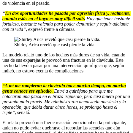
de violencia en el pasado.
“
En dos oportunidades he pasado por agresión física y, realmente,
cuando estás en el hoyo es muy difícil salir.
Hay que tener bastante
fortaleza, bastante valentía para poder denunciar y seguir adelante
con tu vida”
, expresó frente a cámaras.
Shirley Arica reveló que casi pierde la vida.
La modelo relató uno de los hechos más duros de su vida, cuando
una de sus exparejas le provocó una fractura en la clavícula. Este
hecho la llevó a pasar por una intervención quirúrgica que, según
indicó, no estuvo exenta de complicaciones.
“A mí me rompieron la clavícula hace mucho tiempo, no mucha
gente conoce ese episodio.
Entré a quirófano para que me
colocaran una placa en el brazo izquierdo, pero casi muero por una
presunta mala praxis. Me administraron demasiada anestesia y la
operación, que debía durar cinco horas, se prolongó hasta el
triple”
, señaló.
El relato provocó una fuerte reacción emocional en la participante,
quien no pudo evitar quebrarse al recordar las secuelas que aún