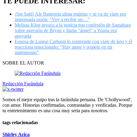
TE PUEDE INTERESAR:
¡Sin Said! Ale Baigorria alista maletas y se va de viaje por
impensada razón: “Voy a recibir un…”
Melissa Klug invoca a la justicia tras confesión de Samahara
sobre agresión de Bryan y llama “ángel” a Youna por
apoyarla
Esposa de Luigui Carbajal lo sorprende con viaje de lujo y él
reacciona emocionado: “Hay amor y respeto en mi
matrimonio”
SOBRE EL AUTOR
Redacción Farándula
Somos el mejor equipo tras la farándula peruana. De 'Chollywood',
con amor. Historias confirmadas, contrastadas y verificadas. Porque
tu entretenimiento es una cosa muy seria para nosotros.
tags relacionadas
Shirley Arica