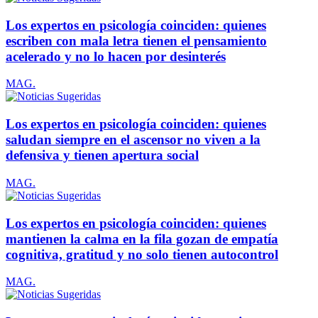
Los expertos en psicología coinciden: quienes
escriben con mala letra tienen el pensamiento
acelerado y no lo hacen por desinterés
MAG.
Los expertos en psicología coinciden: quienes
saludan siempre en el ascensor no viven a la
defensiva y tienen apertura social
MAG.
Los expertos en psicología coinciden: quienes
mantienen la calma en la fila gozan de empatía
cognitiva, gratitud y no solo tienen autocontrol
MAG.