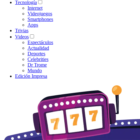
Tecnología
Internet
Videojuegos
Smartphones
Apps
Trivias
Videos
Espectáculos
Actualidad
Deportes
Celebrities
Dr Trome
Mundo
Edición Impresa