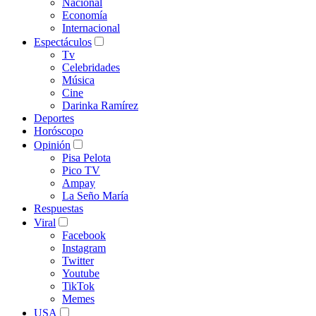
Nacional
Economía
Internacional
Espectáculos
Tv
Celebridades
Música
Cine
Darinka Ramírez
Deportes
Horóscopo
Opinión
Pisa Pelota
Pico TV
Ampay
La Seño María
Respuestas
Viral
Facebook
Instagram
Twitter
Youtube
TikTok
Memes
USA