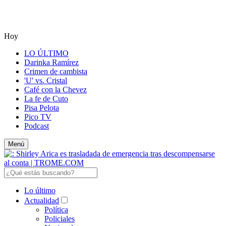
Hoy
LO ÚLTIMO
Darinka Ramírez
Crimen de cambista
'U' vs. Cristal
Café con la Chevez
La fe de Cuto
Pisa Pelota
Pico TV
Podcast
Menú
Lo último
Actualidad
Política
Policiales