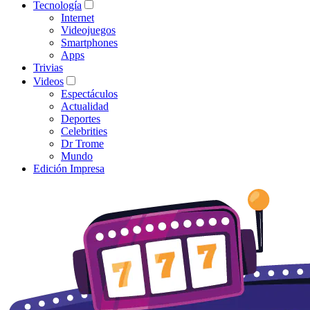
Tecnología
Internet
Videojuegos
Smartphones
Apps
Trivias
Videos
Espectáculos
Actualidad
Deportes
Celebrities
Dr Trome
Mundo
Edición Impresa