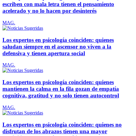
escriben con mala letra tienen el pensamiento
acelerado y no lo hacen por desinterés
MAG.
Los expertos en psicología coinciden: quienes
saludan siempre en el ascensor no viven a la
defensiva y tienen apertura social
MAG.
Los expertos en psicología coinciden: quienes
mantienen la calma en la fila gozan de empatía
cognitiva, gratitud y no solo tienen autocontrol
MAG.
Los expertos en psicología coinciden: quienes no
disfrutan de los abrazos tienen una mayor