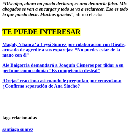
“Disculpa, ahora no puedo declarar, es una denuncia falsa. Mis
abogados se van a encargar y todo se va a esclarecer. Eso es todo
lo que puedo decir. Muchas gracias”
, afirmó el actor.
TE PUEDE INTERESAR
Magaly ‘chanca’ a Leysi Suárez por colaboración con Diealis,
acusado de agredir a sus exparejas: “No puedes estar de la
mano con él”
Ale Baigorria demandará a Joaquín Cisneros por tildar a su
perfume como colonia: “Es competencia desleal”
‘Orejas’ reacciona así cuando le preguntan por venezolana:
¿Confirma separación de Ana Siucho?
tags relacionadas
santiago suarez