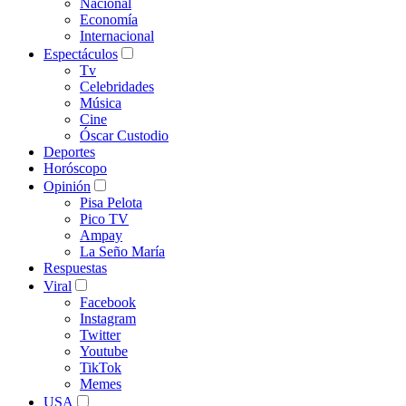
Nacional
Economía
Internacional
Espectáculos
Tv
Celebridades
Música
Cine
Óscar Custodio
Deportes
Horóscopo
Opinión
Pisa Pelota
Pico TV
Ampay
La Seño María
Respuestas
Viral
Facebook
Instagram
Twitter
Youtube
TikTok
Memes
USA