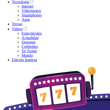
Tecnología
Internet
Videojuegos
Smartphones
Apps
Trivias
Videos
Espectáculos
Actualidad
Deportes
Celebrities
Dr Trome
Mundo
Edición Impresa