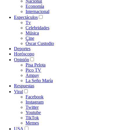
Nacional
Economía
Internacional
Espectáculos
Tv
Celebridades
Música
Cine
Óscar Custodio
Deportes
Horóscopo
Opinión
Pisa Pelota
Pico TV
Ampay
La Seño María
Respuestas
Viral
Facebook
Instagram
Twitter
Youtube
TikTok
Memes
USA