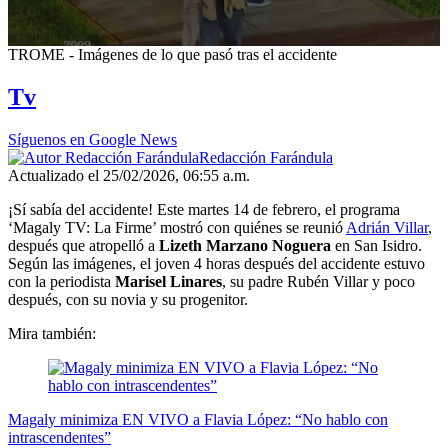
0
TROME - Imágenes de lo que pasó tras el accidente
seconds
of
Tv
7
minutes,
56
Síguenos en Google News
seconds
Redacción Farándula
Actualizado el 25/02/2026, 06:55 a.m.
¡Sí sabía del accidente! Este martes 14 de febrero, el programa
‘Magaly TV: La Firme’ mostró con quiénes se reunió
Adrián Villar
,
después que atropelló a
Lizeth Marzano Noguera
en San Isidro.
Según las imágenes, el joven 4 horas después del accidente estuvo
con la periodista
Marisel Linares
, su padre Rubén Villar y poco
después, con su novia y su progenitor.
Mira también:
Magaly minimiza EN VIVO a Flavia López: “No hablo con
intrascendentes”