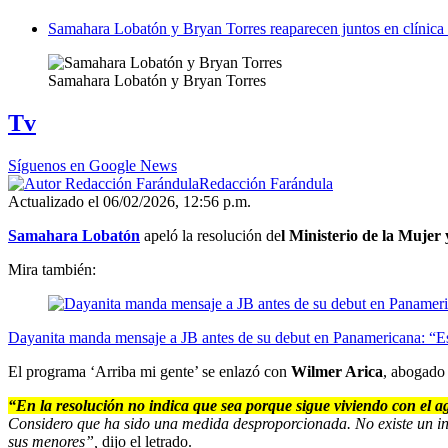
Samahara Lobatón y Bryan Torres reaparecen juntos en clínica 
Samahara Lobatón y Bryan Torres
Tv
Síguenos en Google News
Redacción Farándula
Actualizado el 06/02/2026, 12:56 p.m.
Samahara Lobatón
apeló la resolución de
l Ministerio de la Mujer
Mira también:
Dayanita manda mensaje a JB antes de su debut en Panamericana: “Es
El programa ‘Arriba mi gente’ se enlazó con
Wilmer Arica
, abogado 
“En la resolución no indica que sea porque sigue viviendo con el ag
Considero que ha sido una medida desproporcionada. No existe un in
sus menores”,
dijo el letrado.