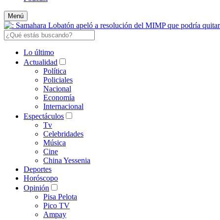
Menú
Lo último
Actualidad
Política
Policiales
Nacional
Economía
Internacional
Espectáculos
Tv
Celebridades
Música
Cine
China Yessenia
Deportes
Horóscopo
Opinión
Pisa Pelota
Pico TV
Ampay