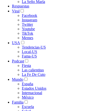
La Seño María
Respuestas
Viral
Facebook
Instagram
Twitter
Youtube
TikTok
Memes
USA
Tendencias-US
Local-US
Fama-US
Podcast
Fiesta
Las calientitas
La Fe De Cuto
Mundo
España
Estados Unidos
Internacional
México
Familia
Escuela