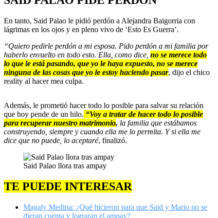
SAID PALAO PIDE PERDÓN
En tanto, Said Palao le pidió perdón a Alejandra Baigorria con
lágrimas en los ojos y en pleno vivo de ‘Esto Es Guerra’.
“Quiero pedirle perdón a mi esposa. Pido perdón a mi familia por
haberlo envuelto en todo esto. Ella, como dice,
no se merece todo
lo que le está pasando, que yo le haya expuesto, no se merece
ninguna de las cosas que yo le estoy haciendo pasar
, dijo el chico
reality al hacer mea culpa.
Además, le prometió hacer todo lo posible para salvar su relación
que hoy pende de un hilo.
“Voy a tratar de hacer todo lo posible
para recuperar nuestro matrimonio
,
la familia que estábamos
construyendo, siempre y cuando ella me lo permita. Y si ella me
dice que no puede, lo aceptaré
, finalizó.
Said Palao llora tras ampay
TE PUEDE INTERESAR
Magaly Medina: ¿Qué hicieron para que Said y Mario no se
dieran cuenta y lograran el ampay?