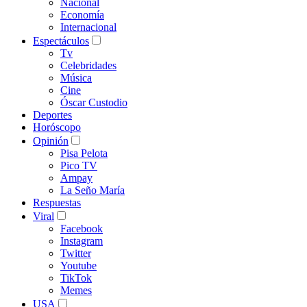
Nacional
Economía
Internacional
Espectáculos
Tv
Celebridades
Música
Cine
Óscar Custodio
Deportes
Horóscopo
Opinión
Pisa Pelota
Pico TV
Ampay
La Seño María
Respuestas
Viral
Facebook
Instagram
Twitter
Youtube
TikTok
Memes
USA