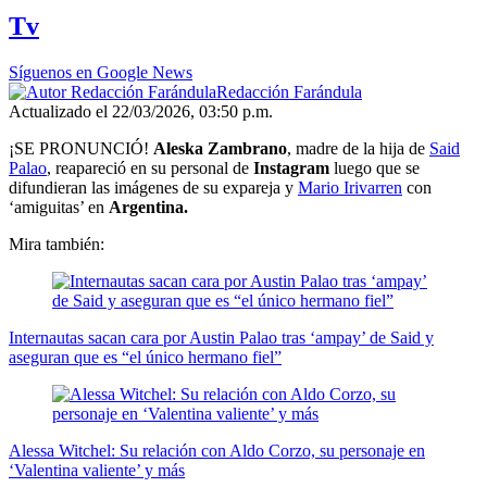
1
Tv
minute,
6
seconds
Síguenos en Google News
Redacción Farándula
Actualizado el 22/03/2026, 03:50 p.m.
¡SE PRONUNCIÓ!
Aleska Zambrano
, madre de la hija de
Said
Palao
, reapareció en su personal de
Instagram
luego que se
difundieran las imágenes de su expareja y
Mario Irivarren
con
‘amiguitas’ en
Argentina.
Mira también:
Internautas sacan cara por Austin Palao tras ‘ampay’ de Said y
aseguran que es “el único hermano fiel”
Alessa Witchel: Su relación con Aldo Corzo, su personaje en
‘Valentina valiente’ y más