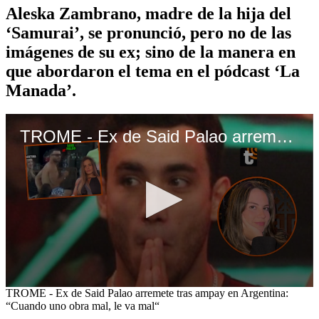
Aleska Zambrano, madre de la hija del
‘Samurai’, se pronunció, pero no de las
imágenes de su ex; sino de la manera en
que abordaron el tema en el pódcast ‘La
Manada’.
TROME - Ex de Said Palao arremete tras ampay en Argentina: “Cuando uno obra mal, le va mal“
0
TROME - Ex de Said Palao arremete tras ampay en Argentina:
seconds
“Cuando uno obra mal, le va mal“
of