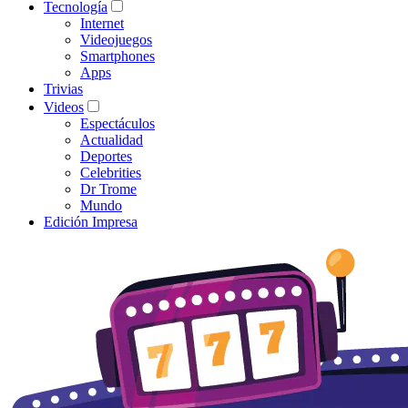
Tecnología
Internet
Videojuegos
Smartphones
Apps
Trivias
Videos
Espectáculos
Actualidad
Deportes
Celebrities
Dr Trome
Mundo
Edición Impresa