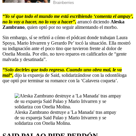
“Yo sé que todo el mundo me está escribiendo ‘comenta el ampay’,
no lo voy a hacer, no lo voy a hacer”
,
arrancó diciendo
Aleska
Zambrano
, quien optó por no seguir alimentando el morbo.
Sin embargo, sí se refirió a cómo el pódcast donde trabajan Laura
Spoya, Mario Irivarren y Gerardo Pe’ tocó la situación. Ella mostró
su indignación ante el poco tino que tuvieron frente al dolor de
Onelia Monila. Por ello, no tuvo reparos en calificarlos de “gente
malvada y desatinada”.
“Solo decirles que todo regresa. Cuando uno obra mal, le va
mal“
,
dijo la expareja de Said, solidarizándose con la odontóloga
que optó por terminar su romance con la ‘Calavera coqueta’.
Aleska Zambrano destruye a 'La Manada' tras ampay
de su expareja Said Palao y Mario Irivarren y se
solidariza con Onelia Molina.