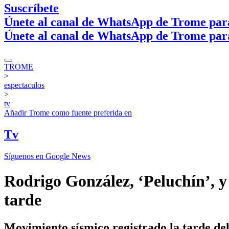
Suscríbete
Únete al canal de WhatsApp de Trome par
Únete al canal de WhatsApp de Trome par
TROME
>
espectaculos
>
tv
Añadir
Trome
como fuente preferida en
Tv
Síguenos en Google News
Rodrigo González, ‘Peluchín’, y
tarde
Movimiento sísmico registrado la tarde de