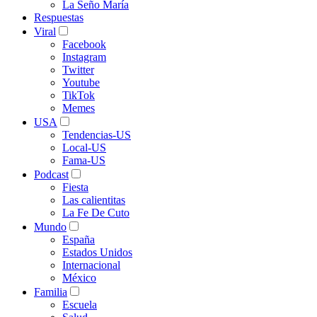
La Seño María
Respuestas
Viral
Facebook
Instagram
Twitter
Youtube
TikTok
Memes
USA
Tendencias-US
Local-US
Fama-US
Podcast
Fiesta
Las calientitas
La Fe De Cuto
Mundo
España
Estados Unidos
Internacional
México
Familia
Escuela