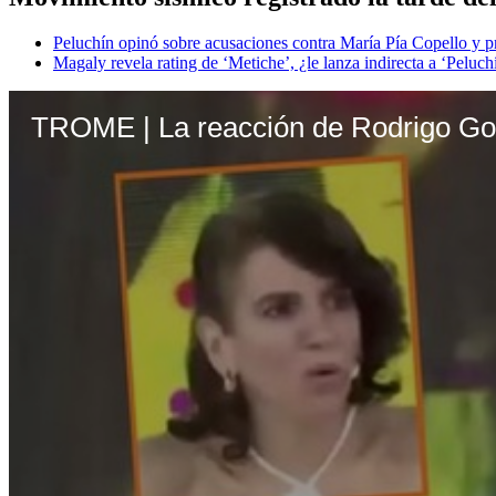
Peluchín opinó sobre acusaciones contra María Pía Copello y 
Magaly revela rating de ‘Metiche’, ¿le lanza indirecta a ‘Pelu
TROME | La reacción de Rodrigo Gon