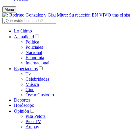
Menú
Lo último
Actualidad
Política
Policiales
Nacional
Economía
Internacional
Espectáculos
Tv
Celebridades
Música
Cine
Óscar Custodio
Deportes
Horóscopo
Opinión
Pisa Pelota
Pico TV
Ampay