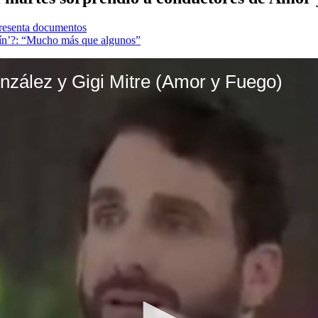
presenta documentos
chín’?: “Mucho más que algunos”
zález y Gigi Mitre (Amor y Fuego)