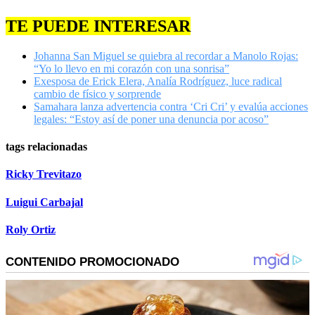
TE PUEDE INTERESAR
Johanna San Miguel se quiebra al recordar a Manolo Rojas:
“Yo lo llevo en mi corazón con una sonrisa”
Exesposa de Erick Elera, Analía Rodríguez, luce radical
cambio de físico y sorprende
Samahara lanza advertencia contra ‘Cri Cri’ y evalúa acciones
legales: “Estoy así de poner una denuncia por acoso”
tags relacionadas
Ricky Trevitazo
Luigui Carbajal
Roly Ortiz