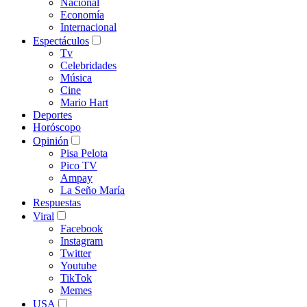
Nacional
Economía
Internacional
Espectáculos
Tv
Celebridades
Música
Cine
Mario Hart
Deportes
Horóscopo
Opinión
Pisa Pelota
Pico TV
Ampay
La Seño María
Respuestas
Viral
Facebook
Instagram
Twitter
Youtube
TikTok
Memes
USA