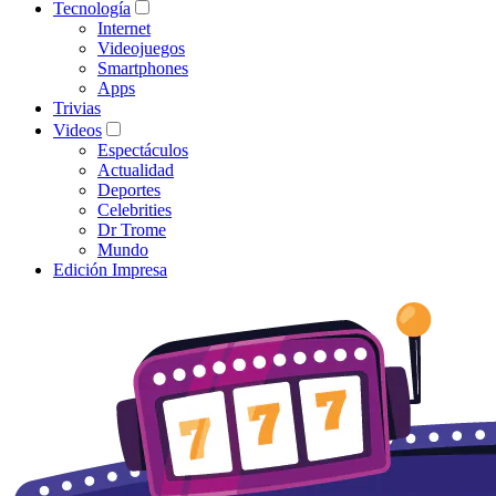
Tecnología
Internet
Videojuegos
Smartphones
Apps
Trivias
Videos
Espectáculos
Actualidad
Deportes
Celebrities
Dr Trome
Mundo
Edición Impresa