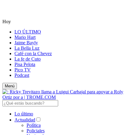
Hoy
LO ÚLTIMO
Mario Hart
Jaime Bayly
La Bella Luz
Café con la Chevez
La fe de Cuto
Pisa Pelota
Pico TV
Podcast
Menú
Lo último
Actualidad
Política
Policiales