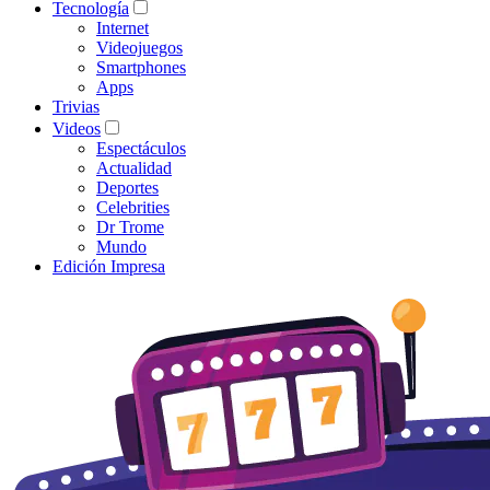
Tecnología
Internet
Videojuegos
Smartphones
Apps
Trivias
Videos
Espectáculos
Actualidad
Deportes
Celebrities
Dr Trome
Mundo
Edición Impresa