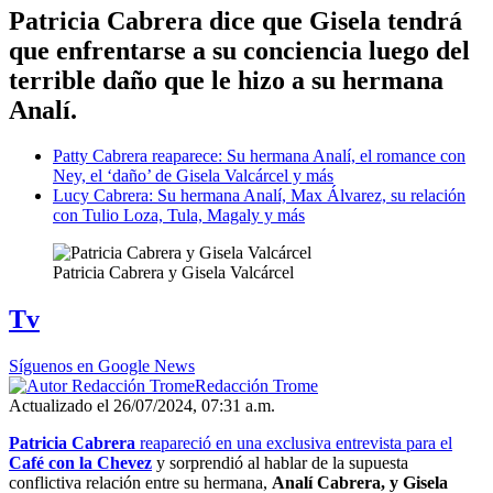
Patricia Cabrera dice que Gisela tendrá
que enfrentarse a su conciencia luego del
terrible daño que le hizo a su hermana
Analí.
Patty Cabrera reaparece: Su hermana Analí, el romance con
Ney, el ‘daño’ de Gisela Valcárcel y más
Lucy Cabrera: Su hermana Analí, Max Álvarez, su relación
con Tulio Loza, Tula, Magaly y más
Patricia Cabrera y Gisela Valcárcel
Tv
Síguenos en Google News
Redacción Trome
Actualizado el 26/07/2024, 07:31 a.m.
Patricia Cabrera
reapareció en una exclusiva entrevista para el
Café con la Chevez
y sorprendió al hablar de la supuesta
conflictiva relación entre su hermana,
Analí Cabrera, y Gisela