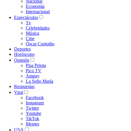
Nacional
Economía
Internacional
Espectáculos
Tv
Celebridades
Música
Cine
Óscar Custodio
Deportes
Horóscopo
Opinión
Pisa Pelota
Pico TV
Ampay
La Seño María
Respuestas
Viral
Facebook
Instagram
Twitter
Youtube
TikTok
Memes
USA