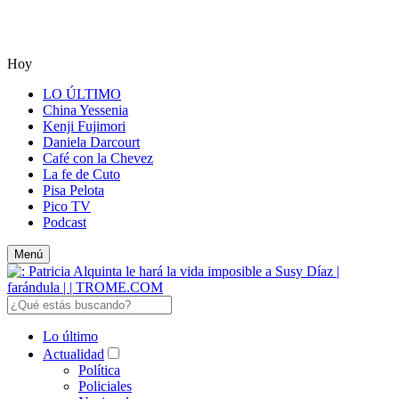
Hoy
LO ÚLTIMO
China Yessenia
Kenji Fujimori
Daniela Darcourt
Café con la Chevez
La fe de Cuto
Pisa Pelota
Pico TV
Podcast
Menú
Lo último
Actualidad
Política
Policiales