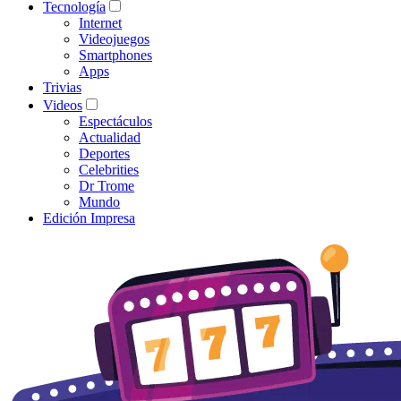
Tecnología
Internet
Videojuegos
Smartphones
Apps
Trivias
Videos
Espectáculos
Actualidad
Deportes
Celebrities
Dr Trome
Mundo
Edición Impresa