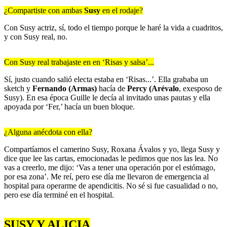
¿Compartiste con ambas
Susy
en el rodaje?
Con Susy actriz, sí, todo el tiempo porque le haré la vida a cuadritos,
y con Susy real, no.
Con Susy real trabajaste en en ‘Risas y salsa’...
Sí, justo cuando salió electa estaba en ‘Risas...’. Ella grababa un
sketch y
Fernando (Armas)
hacía de
Percy (Arévalo
, exesposo de
Susy). En esa época Guille le decía al invitado unas pautas y ella
apoyada por ‘Fer,’ hacía un buen bloque.
¿Alguna anécdota con ella?
Compartíamos el camerino Susy, Roxana Ávalos y yo, llega Susy y
dice que lee las cartas, emocionadas le pedimos que nos las lea. No
vas a creerlo, me dijo: ‘Vas a tener una operación por el estómago,
por esa zona’. Me reí, pero ese día me llevaron de emergencia al
hospital para operarme de apendicitis. No sé si fue casualidad o no,
pero ese día terminé en el hospital.
SUSY Y ALICIA