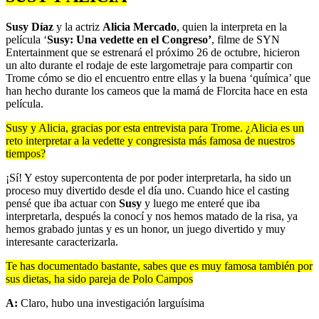
Susy Díaz
y la actriz
Alicia Mercado
, quien la interpreta en la
película ‘
Susy: Una vedette en el Congreso’
, filme de SYN
Entertainment que se estrenará el próximo 26 de octubre, hicieron
un alto durante el rodaje de este largometraje para compartir con
Trome cómo se dio el encuentro entre ellas y la buena ‘química’ que
han hecho durante los cameos que la mamá de Florcita hace en esta
película.
Susy y Alicia, gracias por esta entrevista para Trome. ¿Alicia es un
reto interpretar a la vedette y congresista más famosa de nuestros
tiempos?
¡Sí! Y estoy supercontenta de por poder interpretarla, ha sido un
proceso muy divertido desde el día uno. Cuando hice el casting
pensé que iba actuar con
Susy
y luego me enteré que iba
interpretarla, después la conocí y nos hemos matado de la risa, ya
hemos grabado juntas y es un honor, un juego divertido y muy
interesante caracterizarla.
Te has documentado bastante, sabes que es muy famosa también por
sus dietas, ha sido pareja de Polo Campos
A:
Claro, hubo una investigación larguísima