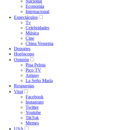
Nacional
Economía
Internacional
Espectáculos
Tv
Celebridades
Música
Cine
China Yessenia
Deportes
Horóscopo
Opinión
Pisa Pelota
Pico TV
Ampay
La Seño María
Respuestas
Viral
Facebook
Instagram
Twitter
Youtube
TikTok
Memes
USA