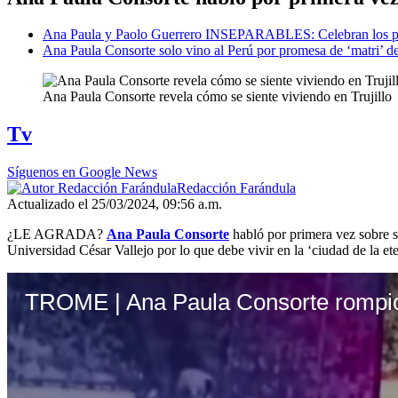
Ana Paula y Paolo Guerrero INSEPARABLES: Celebran los prim
Ana Paula Consorte solo vino al Perú por promesa de ‘matri’ d
Ana Paula Consorte revela cómo se siente viviendo en Trujillo
Tv
Síguenos en Google News
Redacción Farándula
Actualizado el 25/03/2024, 09:56 a.m.
¿LE AGRADA?
Ana Paula Consorte
habló por primera vez sobre
Universidad César Vallejo por lo que debe vivir en la ‘ciudad de la et
TROME | Ana Paula Consorte rompió 