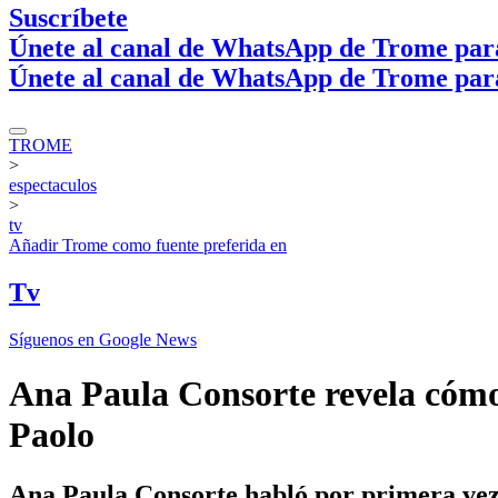
Suscríbete
Únete al canal de WhatsApp de Trome par
Únete al canal de WhatsApp de Trome par
TROME
>
espectaculos
>
tv
Añadir
Trome
como fuente preferida en
Tv
Síguenos en Google News
Ana Paula Consorte revela cómo s
Paolo
Ana Paula Consorte habló por primera vez 