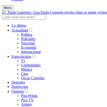
Menú
Lo último
Actualidad
Política
Policiales
Nacional
Economía
Internacional
Espectáculos
Tv
Celebridades
Música
Cine
Óscar Custodio
Deportes
Horóscopo
Opinión
Pisa Pelota
Pico TV
Ampay