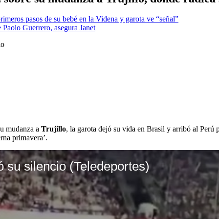
eros pasos de su bebé en la Videna y garota ve “señal”
e Paolo Guerrero, asegura Janet
 su mudanza a
Trujillo
, la garota dejó su vida en Brasil y arribó al Per
erna primavera’.
su silencio (Teledeportes)