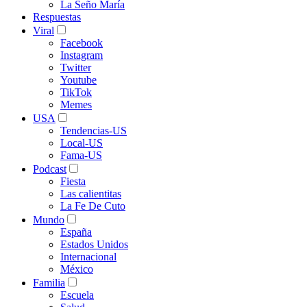
La Seño María
Respuestas
Viral
Facebook
Instagram
Twitter
Youtube
TikTok
Memes
USA
Tendencias-US
Local-US
Fama-US
Podcast
Fiesta
Las calientitas
La Fe De Cuto
Mundo
España
Estados Unidos
Internacional
México
Familia
Escuela