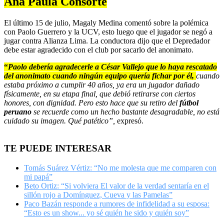
Ana Paula Consorte
El último 15 de julio, Magaly Medina comentó sobre la polémica
con Paolo Guerrero y la UCV, esto luego que el jugador se negó a
jugar contra Alianza Lima. La conductora dijo que el Depredador
debe estar agradecido con el club por sacarlo del anonimato.
“
Paolo debería agradecerle a César Vallejo que lo haya rescatado
del anonimato cuando ningún equipo quería fichar por él,
cuando
estaba próximo a cumplir 40 años, ya era un jugador dañado
físicamente, en su etapa final, que debió retirarse con ciertos
honores, con dignidad. Pero esto hace que su retiro del
fútbol
peruano
se recuerde como un hecho bastante desagradable, no está
cuidado su imagen. Qué patético”,
expresó.
TE PUEDE INTERESAR
Tomás Suárez Vértiz: “No me molesta que me comparen con
mi papá”
Beto Ortiz: “Si volviera El valor de la verdad sentaría en el
sillón rojo a Domínguez, Cueva y las Pamelas”
Paco Bazán responde a rumores de infidelidad a su esposa:
“Esto es un show... yo sé quién he sido y quién soy”