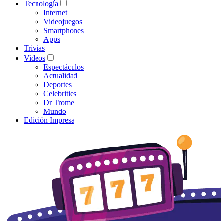
Tecnología
Internet
Videojuegos
Smartphones
Apps
Trivias
Videos
Espectáculos
Actualidad
Deportes
Celebrities
Dr Trome
Mundo
Edición Impresa