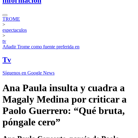
información
TROME
>
espectaculos
>
tv
Añadir
Trome
como fuente preferida en
Tv
Síguenos en Google News
Ana Paula insulta y cuadra a
Magaly Medina por criticar a
Paolo Guerrero: “Qué bruta,
póngale cero”