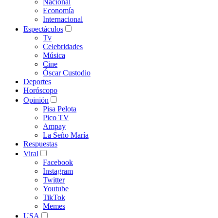
Nacional
Economía
Internacional
Espectáculos
Tv
Celebridades
Música
Cine
Óscar Custodio
Deportes
Horóscopo
Opinión
Pisa Pelota
Pico TV
Ampay
La Seño María
Respuestas
Viral
Facebook
Instagram
Twitter
Youtube
TikTok
Memes
USA