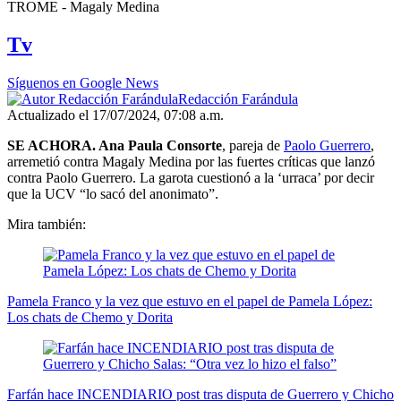
0
TROME - Magaly Medina
seconds
of
Tv
1
minute,
53
Síguenos en Google News
seconds
Redacción Farándula
Actualizado el 17/07/2024, 07:08 a.m.
SE ACHORA. Ana Paula Consorte
, pareja de
Paolo Guerrero
,
arremetió contra Magaly Medina por las fuertes críticas que lanzó
contra Paolo Guerrero. La garota cuestionó a la ‘urraca’ por decir
que la UCV “lo sacó del anonimato”.
Mira también:
Pamela Franco y la vez que estuvo en el papel de Pamela López:
Los chats de Chemo y Dorita
Farfán hace INCENDIARIO post tras disputa de Guerrero y Chicho