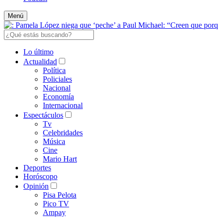
Menú
Lo último
Actualidad
Política
Policiales
Nacional
Economía
Internacional
Espectáculos
Tv
Celebridades
Música
Cine
Mario Hart
Deportes
Horóscopo
Opinión
Pisa Pelota
Pico TV
Ampay