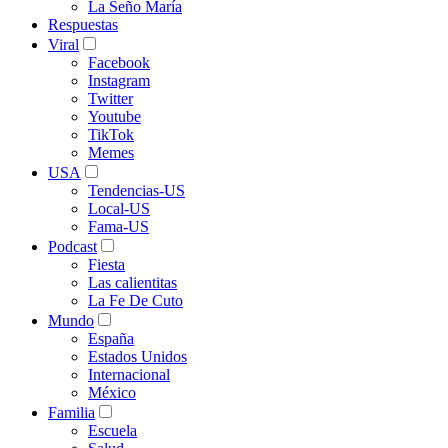
La Seño María
Respuestas
Viral
Facebook
Instagram
Twitter
Youtube
TikTok
Memes
USA
Tendencias-US
Local-US
Fama-US
Podcast
Fiesta
Las calientitas
La Fe De Cuto
Mundo
España
Estados Unidos
Internacional
México
Familia
Escuela