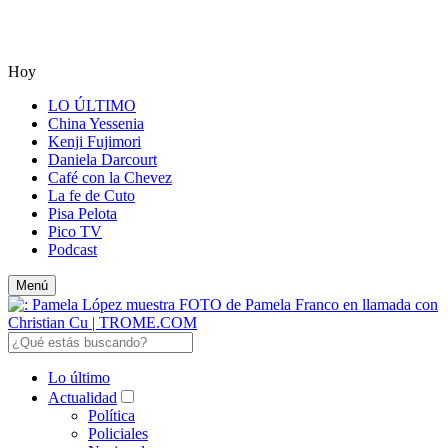
Hoy
LO ÚLTIMO
China Yessenia
Kenji Fujimori
Daniela Darcourt
Café con la Chevez
La fe de Cuto
Pisa Pelota
Pico TV
Podcast
Menú
Lo último
Actualidad
Política
Policiales