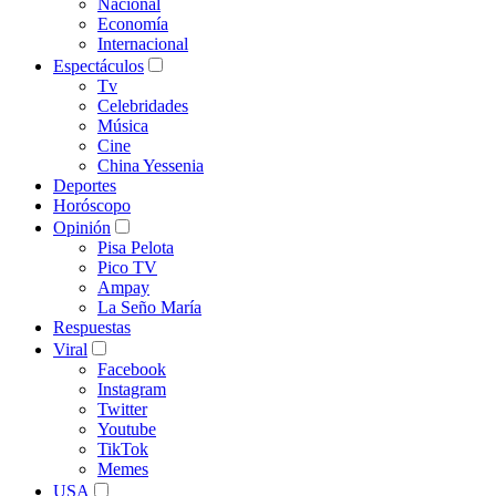
Nacional
Economía
Internacional
Espectáculos
Tv
Celebridades
Música
Cine
China Yessenia
Deportes
Horóscopo
Opinión
Pisa Pelota
Pico TV
Ampay
La Seño María
Respuestas
Viral
Facebook
Instagram
Twitter
Youtube
TikTok
Memes
USA