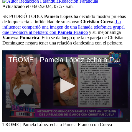
Redacción Farándula
Actualizado el 03/02/2024, 07:57 a.m.
SE PUDRIÓ TODO.
Pamela López
ha decidido mostrar pruebas
de lo que sería la infidelidad de su esposo
Christian Cueva.
La
influencer compartió una imagen de una llamada telefónica grupal
que involucra al pelotero con
Pamela Franco
y su mejor amiga
Vanessa Pumarica
. Esto se da luego que la expareja de Christian
Domínguez negara tener una relación clandestina con el pelotero.
TROME | Pamela López echa a Pamela Franco con Cueva
0
TROME | Pamela López echa a Pamela Franco con Cueva
seconds