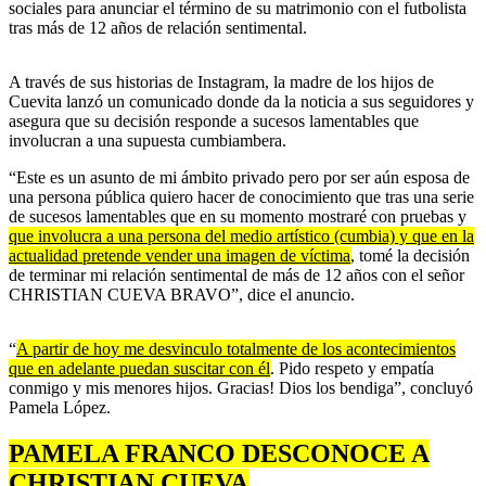
sociales para anunciar el término de su matrimonio con el futbolista
tras más de 12 años de relación sentimental.
A través de sus historias de Instagram, la madre de los hijos de
Cuevita lanzó un comunicado donde da la noticia a sus seguidores y
asegura que su decisión responde a sucesos lamentables que
involucran a una supuesta cumbiambera.
“Este es un asunto de mi ámbito privado pero por ser aún esposa de
una persona pública quiero hacer de conocimiento que tras una serie
de sucesos lamentables que en su momento mostraré con pruebas y
que involucra a una persona del medio artístico (cumbia) y que en la
actualidad pretende vender una imagen de víctima
, tomé la decisión
de terminar mi relación sentimental de más de 12 años con el señor
CHRISTIAN CUEVA BRAVO”, dice el anuncio.
“
A partir de hoy me desvinculo totalmente de los acontecimientos
que en adelante puedan suscitar con él
. Pido respeto y empatía
conmigo y mis menores hijos. Gracias! Dios los bendiga”, concluyó
Pamela López.
PAMELA FRANCO DESCONOCE A
CHRISTIAN CUEVA