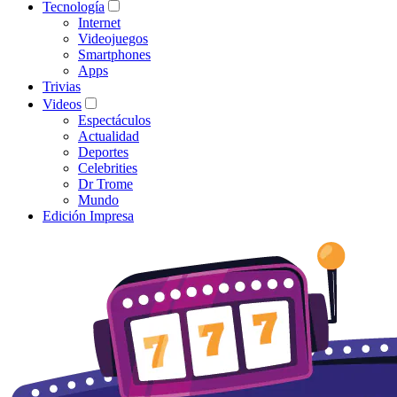
Tecnología
Internet
Videojuegos
Smartphones
Apps
Trivias
Videos
Espectáculos
Actualidad
Deportes
Celebrities
Dr Trome
Mundo
Edición Impresa