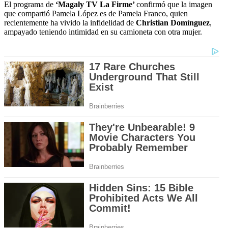
of
El programa de
‘Magaly TV La Firme’
confirmó que la imagen
7
que compartió Pamela López es de Pamela Franco, quien
minutes,
recientemente ha vivido la infidelidad de
Christian Domínguez
,
32
ampayado teniendo intimidad en su camioneta con otra mujer.
seconds