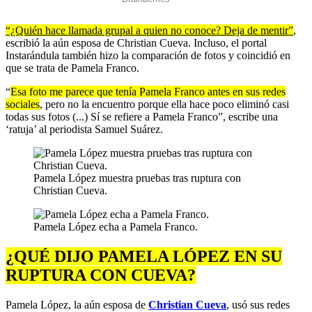
“¿Quién hace llamada grupal a quien no conoce? Deja de mentir”
,
escribió la aún esposa de Christian Cueva. Incluso, el portal
Instarándula también hizo la comparación de fotos y coincidió en
que se trata de Pamela Franco.
“
Esa foto me parece que tenía Pamela Franco antes en sus redes
sociales
, pero no la encuentro porque ella hace poco eliminó casi
todas sus fotos (...) Sí se refiere a Pamela Franco”, escribe una
‘ratuja’ al periodista Samuel Suárez.
Pamela López muestra pruebas tras ruptura con
Christian Cueva.
Pamela López echa a Pamela Franco.
¿QUÉ DIJO PAMELA LÓPEZ EN SU
RUPTURA CON CUEVA?
Pamela López, la aún esposa de
Christian Cueva
, usó sus redes