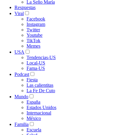
La Seño María
Respuestas
Viral
Facebook
Instagram
Twitter
Youtube
TikTok
Memes
USA
Tendencias-US
Local-US
Fama-US
Podcast
Fiesta
Las calientitas
La Fe De Cuto
Mundo
España
Estados Unidos
Internacional
México
Familia
Escuela