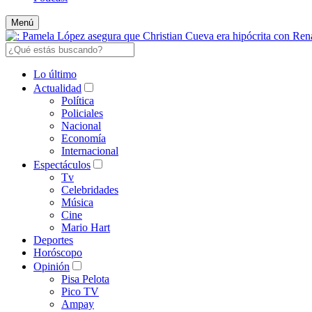
Menú
Lo último
Actualidad
Política
Policiales
Nacional
Economía
Internacional
Espectáculos
Tv
Celebridades
Música
Cine
Mario Hart
Deportes
Horóscopo
Opinión
Pisa Pelota
Pico TV
Ampay