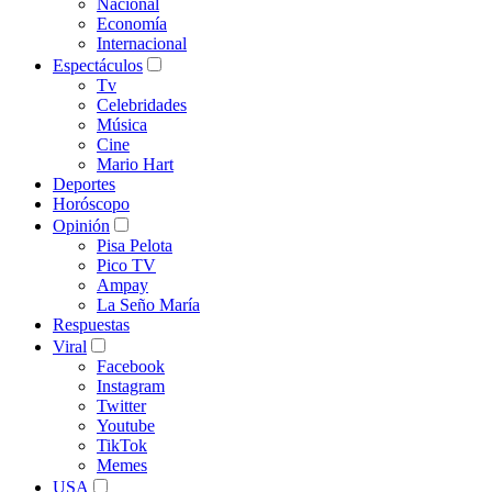
Nacional
Economía
Internacional
Espectáculos
Tv
Celebridades
Música
Cine
Mario Hart
Deportes
Horóscopo
Opinión
Pisa Pelota
Pico TV
Ampay
La Seño María
Respuestas
Viral
Facebook
Instagram
Twitter
Youtube
TikTok
Memes
USA