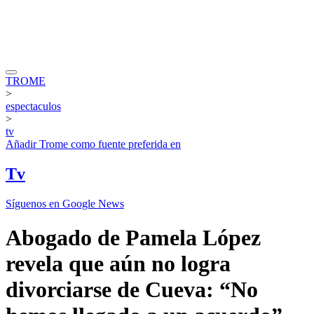
TROME
>
espectaculos
>
tv
Añadir
Trome
como fuente preferida en
Tv
Síguenos en Google News
Abogado de Pamela López
revela que aún no logra
divorciarse de Cueva: “No