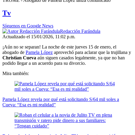
TROME - Abogado de Pamela López lanza comunicado
seconds
of
Tv
15
seconds
Síguenos en Google News
Redacción Farándula
Actualizado el 15/01/2026, 11:02 p.m.
¡Aún no se separan! La noche de este jueves 15 de enero, el
abogado de
Pamela López
aprovechó para aclarar que la trujillana y
Christian Cueva
aún siguen casados legalmente, ya que no han
podido llegar a un acuerdo para su divorcio.
Mira también:
Pamela López revela por qué está solicitando S/64 mil soles a
Cueva: “Esa es mi realidad”