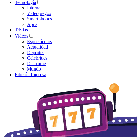
Tecnología
Internet
Videojuegos
Smartphones
Apps
Trivias
Videos
Espectáculos
Actualidad
Deportes
Celebrities
Dr Trome
Mundo
Edición Impresa