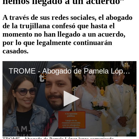
hemos llegado a un acuerdo”
A través de sus redes sociales, el abogado
de la trujillana confesó que hasta el
momento no han llegado a un acuerdo,
por lo que legalmente continuarán
casados.
TROME - Abogado de Pamela López lanza comunicado
0