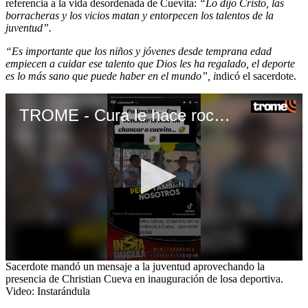
referencia a la vida desordenada de Cuevita:
“Lo dijo Cristo, las
borracheras y los vicios matan y entorpecen los talentos de la
juventud”.
“Es importante que los niños y jóvenes desde temprana edad
empiecen a cuidar ese talento que Dios les ha regalado, el deporte
es lo más sano que puede haber en el mundo”, i
ndicó el sacerdote.
TROME - Cura le hace roche a Cueva en bendición de losa deportiva: “Las borracheras matan”
0
Sacerdote mandó un mensaje a la juventud aprovechando la
seconds
presencia de Christian Cueva en inauguración de losa deportiva.
of
Video: Instarándula
1