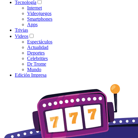
Tecnología
Internet
Videojuegos
Smartphones
Apps
Trivias
Videos
Espectáculos
Actualidad
Deportes
Celebrities
Dr Trome
Mundo
Edición Impresa