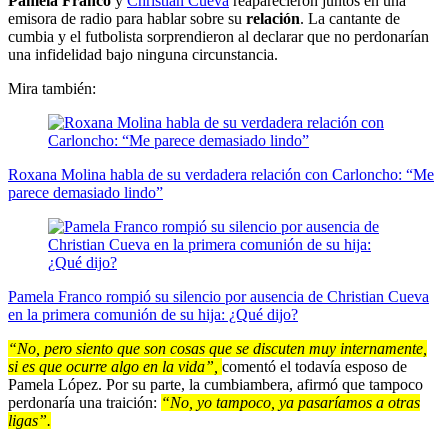
Pamela Franco
y
Christian Cueva
reaparecieron juntos en una
emisora de radio para hablar sobre su
relación
. La cantante de
cumbia y el futbolista sorprendieron al declarar que no perdonarían
una infidelidad bajo ninguna circunstancia.
Mira también:
Roxana Molina habla de su verdadera relación con Carloncho: “Me
parece demasiado lindo”
Pamela Franco rompió su silencio por ausencia de Christian Cueva
en la primera comunión de su hija: ¿Qué dijo?
“No, pero siento que son cosas que se discuten muy internamente,
si es que ocurre algo en la vida”,
comentó el todavía esposo de
Pamela López. Por su parte, la cumbiambera, afirmó que tampoco
perdonaría una traición:
“No, yo tampoco, ya pasaríamos a otras
ligas”.