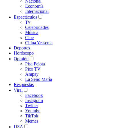
Nacional
Economía
Internacional
Espectáculos
Tv
Celebridades
Música
Cine
China Yessenia
Deportes
Horóscopo
Opinión
Pisa Pelota
Pico TV
Ampay
La Seño María
Respuestas
Viral
Facebook
Instagram
Twitter
Youtube
TikTok
Memes
USA