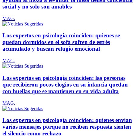
social y no solo son amables
MAG.
Los expertos en psicología coinciden: quienes se
quedan dormidos en el sofá sufren de estrés
acumulado y buscan refugio emocional
MAG.
Los expertos en psicología coinciden: las personas
que recibieron pocos elogios en su infancia quedan
con huellas que se mantienen en su vida adulta
MAG.
Los expertos en psicología coinciden: quienes envían
varios mensajes porque no reciben respuesta sienten
el silencio como rechazo