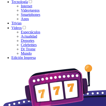
Tecnología
Internet
Videojuegos
Smartphones
Apps
Trivias
Videos
Espectáculos
Actualidad
Deportes
Celebrities
Dr Trome
Mundo
Edición Impresa