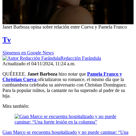
0
Janet Barboza opina sobre relación entre Cueva y Pamela Franco
seconds
of
Tv
1
minute,
35
Síguenos en Google News
seconds
Redacción Farándula
Actualizado el 04/11/2024, 11:24 a.m.
QUÉEEEE.
Janet Barboza
hizo notar que
Pamela Franco y
Christian Cueva
oficializaron su romance, el mismo día que la
cumbiambera celebraba su aniversario con Christian Domínguez.
Para la popular rulitos, la cantante no ha superado al padre de su
hija.
Mira también:
Gian Marco se encuentra hospitalizado y no puede caminar: “Una