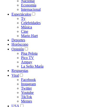
Nacional
Economía
Internacional
Espectáculos
Tv
Celebridades
Música
Cine
Mario Hart
Deportes
Horóscopo
Opinión
Pisa Pelota
Pico TV
Ampay
La Seño María
Respuestas
Viral
Facebook
Instagram
Twitter
Youtube
TikTok
Memes
USA