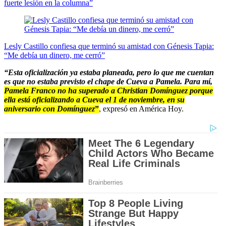
fuerte lesión en la columna”
Lesly Castillo confiesa que terminó su amistad con Génesis Tapia:
“Me debía un dinero, me cerró”
“Esta oficialización ya estaba planeada, pero lo que me cuentan
es que no estaba previsto el chape de Cueva a Pamela. Para mí,
Pamela Franco no ha superado a Christian Domínguez porque
ella está oficializando a Cueva el 1 de noviembre, en su
aniversario con Domínguez
”
, expresó en América Hoy.