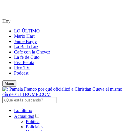
Hoy
LO ÚLTIMO
Mario Hart
Jaime Bayly
La Bella Luz
Café con la Chevez
La fe de Cuto
Pisa Pelota
Pico TV
Podcast
Menú
Lo último
Actualidad
Política
Policiales