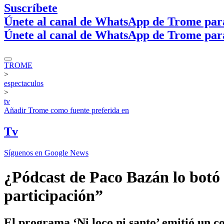
Suscríbete
Únete al canal de WhatsApp de Trome par
Únete al canal de WhatsApp de Trome par
TROME
>
espectaculos
>
tv
Añadir
Trome
como fuente preferida en
Tv
Síguenos en Google News
¿Pódcast de Paco Bazán lo botó 
participación”
El programa ‘Ni loco ni santo’ emitió un 