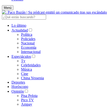
Menú
Lo último
Actualidad
Política
Policiales
Nacional
Economía
Internacional
Espectáculos
Tv
Celebridades
Música
Cine
China Yessenia
Deportes
Horóscopo
Opinión
Pisa Pelota
Pico TV
Ampay