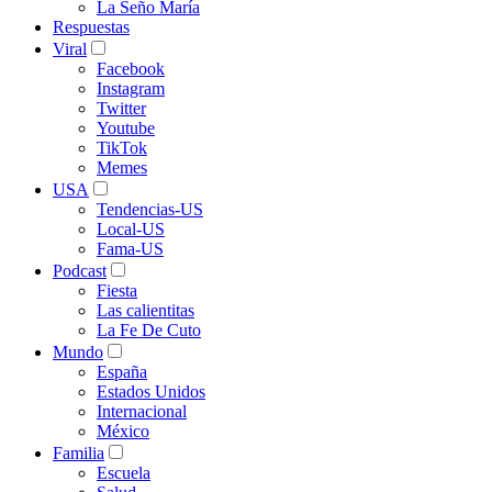
La Seño María
Respuestas
Viral
Facebook
Instagram
Twitter
Youtube
TikTok
Memes
USA
Tendencias-US
Local-US
Fama-US
Podcast
Fiesta
Las calientitas
La Fe De Cuto
Mundo
España
Estados Unidos
Internacional
México
Familia
Escuela