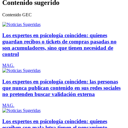
Contenido sugerido
Contenido
GEC
Los expertos en psicología coinciden: quienes
guardan recibos o tickets de compras pasadas no
son acumuladores, sino que tienen necesidad de
control
MAG.
Los expertos en psicología coinciden: las personas
que nunca publican contenido en sus redes sociales
no pretenden buscar validación externa
MAG.
Los expertos en psicología coinciden: quienes
escriben con mala letra tienen el pensamiento