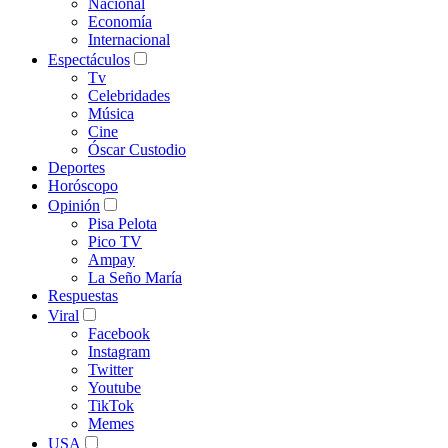
Nacional
Economía
Internacional
Espectáculos
Tv
Celebridades
Música
Cine
Óscar Custodio
Deportes
Horóscopo
Opinión
Pisa Pelota
Pico TV
Ampay
La Seño María
Respuestas
Viral
Facebook
Instagram
Twitter
Youtube
TikTok
Memes
USA