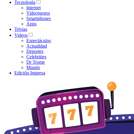
Tecnología
Internet
Videojuegos
Smartphones
Apps
Trivias
Videos
Espectáculos
Actualidad
Deportes
Celebrities
Dr Trome
Mundo
Edición Impresa