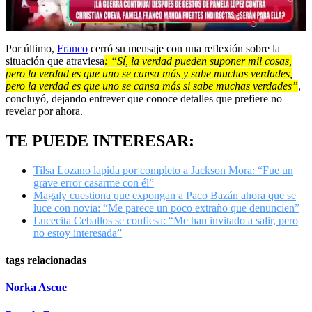
00:00
/
02:39
Por último,
Franco
cerró su mensaje con una reflexión sobre la
situación que atraviesa
: “Sí, la verdad pueden suponer mil cosas,
pero la verdad es que uno se cansa más y sabe muchas verdades,
pero la verdad es que uno se cansa más si sabe muchas verdades”
,
concluyó, dejando entrever que conoce detalles que prefiere no
revelar por ahora.
TE PUEDE INTERESAR:
Tilsa Lozano lapida por completo a Jackson Mora: “Fue un
grave error casarme con él”
Magaly cuestiona que expongan a Paco Bazán ahora que se
luce con novia: “Me parece un poco extraño que denuncien”
Lucecita Ceballos se confiesa: “Me han invitado a salir, pero
no estoy interesada”
tags relacionadas
Norka Ascue