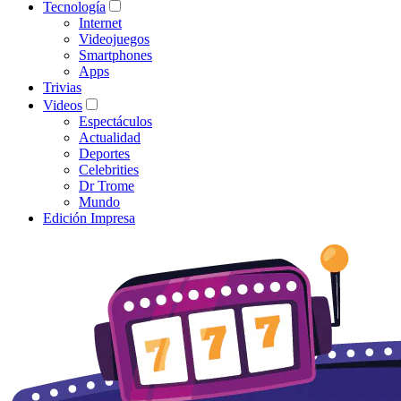
Tecnología
Internet
Videojuegos
Smartphones
Apps
Trivias
Videos
Espectáculos
Actualidad
Deportes
Celebrities
Dr Trome
Mundo
Edición Impresa