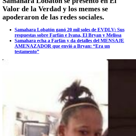
Samahara Lobatón se presentó en El
Valor de la Verdad y los memes se
apoderaron de las redes sociales.
Samahara Lobatón ganó 20 mil soles de EVDLV: Sus
respuestas sobre Farfán e Ivana, El Bryan y Melissa
Samahara echa a Farfán y da detalles del MENSAJE
AMENAZADOR que envió a Bryan: “Era un
testamento”