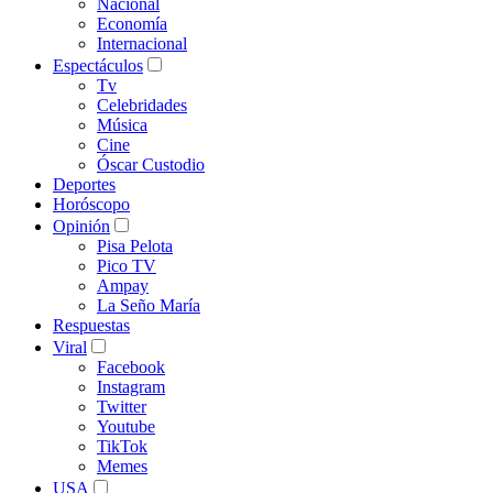
Nacional
Economía
Internacional
Espectáculos
Tv
Celebridades
Música
Cine
Óscar Custodio
Deportes
Horóscopo
Opinión
Pisa Pelota
Pico TV
Ampay
La Seño María
Respuestas
Viral
Facebook
Instagram
Twitter
Youtube
TikTok
Memes
USA