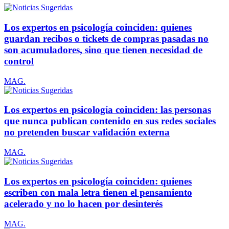
Los expertos en psicología coinciden: quienes
guardan recibos o tickets de compras pasadas no
son acumuladores, sino que tienen necesidad de
control
MAG.
Los expertos en psicología coinciden: las personas
que nunca publican contenido en sus redes sociales
no pretenden buscar validación externa
MAG.
Los expertos en psicología coinciden: quienes
escriben con mala letra tienen el pensamiento
acelerado y no lo hacen por desinterés
MAG.