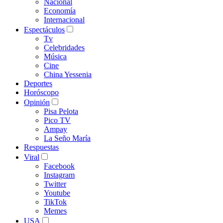
Nacional
Economía
Internacional
Espectáculos
Tv
Celebridades
Música
Cine
China Yessenia
Deportes
Horóscopo
Opinión
Pisa Pelota
Pico TV
Ampay
La Seño María
Respuestas
Viral
Facebook
Instagram
Twitter
Youtube
TikTok
Memes
USA