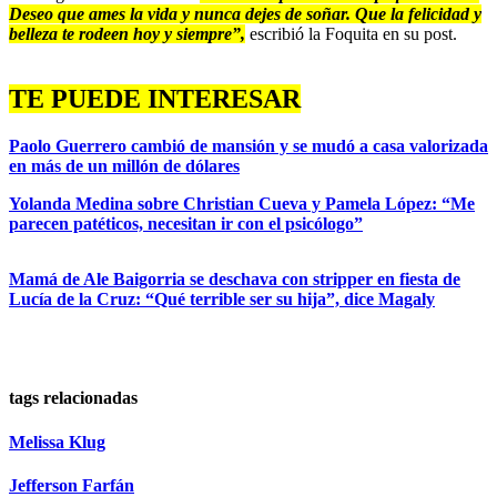
Deseo que ames la vida y nunca dejes de soñar. Que la felicidad y
belleza te rodeen hoy y siempre”,
escribió la Foquita en su post.
TE PUEDE INTERESAR
Paolo Guerrero cambió de mansión y se mudó a casa valorizada
en más de un millón de dólares
Yolanda Medina sobre Christian Cueva y Pamela López: “Me
parecen patéticos, necesitan ir con el psicólogo”
Mamá de Ale Baigorria se deschava con stripper en fiesta de
Lucía de la Cruz: “Qué terrible ser su hija”, dice Magaly
tags relacionadas
Melissa Klug
Jefferson Farfán