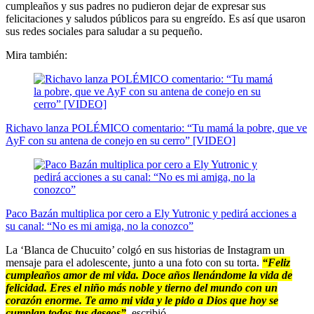
cumpleaños y sus padres no pudieron dejar de expresar sus
felicitaciones y saludos públicos para su engreído. Es así que usaron
sus redes sociales para saludar a su pequeño.
Mira también:
Richavo lanza POLÉMICO comentario: “Tu mamá la pobre, que ve
AyF con su antena de conejo en su cerro” [VIDEO]
Paco Bazán multiplica por cero a Ely Yutronic y pedirá acciones a
su canal: “No es mi amiga, no la conozco”
La ‘Blanca de Chucuito’ colgó en sus historias de Instagram un
mensaje para el adolescente, junto a una foto con su torta.
“Feliz
cumpleaños amor de mi vida. Doce años llenándome la vida de
felicidad. Eres el niño más noble y tierno del mundo con un
corazón enorme. Te amo mi vida y le pido a Dios que hoy se
cumplan todos tus deseos”
, escribió.