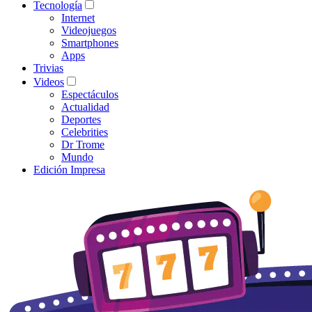
Tecnología
Internet
Videojuegos
Smartphones
Apps
Trivias
Videos
Espectáculos
Actualidad
Deportes
Celebrities
Dr Trome
Mundo
Edición Impresa