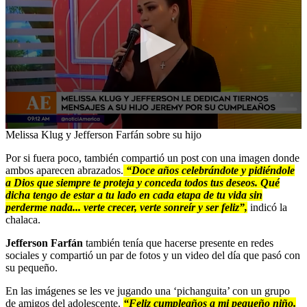
0
Melissa Klug y Jefferson Farfán sobre su hijo
seconds
of
Por si fuera poco, también compartió un post con una imagen donde
1
ambos aparecen abrazados.
“Doce años celebrándote y pidiéndole
minute,
a Dios que siempre te proteja y conceda todos tus deseos. Qué
24
dicha tengo de estar a tu lado en cada etapa de tu vida sin
seconds
perderme nada... verte crecer, verte sonreír y ser feliz”,
indicó la
chalaca.
Jefferson Farfán
también tenía que hacerse presente en redes
sociales y compartió un par de fotos y un video del día que pasó con
su pequeño.
En las imágenes se les ve jugando una ‘pichanguita’ con un grupo
de amigos del adolescente.
“Feliz cumpleaños a mi pequeño niño.