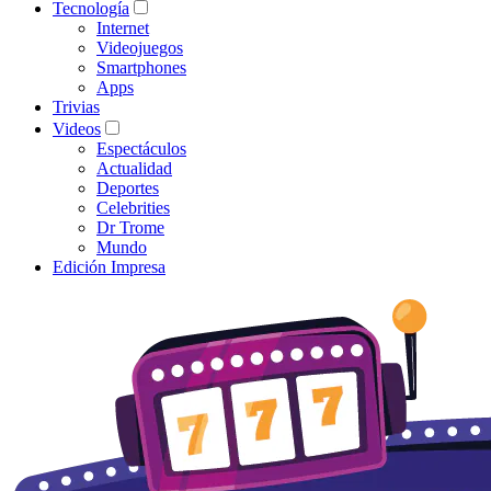
Tecnología
Internet
Videojuegos
Smartphones
Apps
Trivias
Videos
Espectáculos
Actualidad
Deportes
Celebrities
Dr Trome
Mundo
Edición Impresa