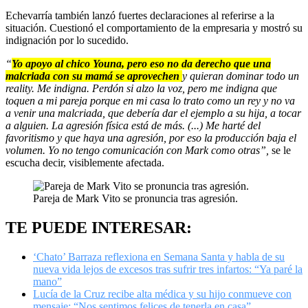
Echevarría también lanzó fuertes declaraciones al referirse a la
situación. Cuestionó el comportamiento de la empresaria y mostró su
indignación por lo sucedido.
“
Yo apoyo al chico Youna, pero eso no da derecho que una
malcriada con su mamá se aprovechen
y quieran dominar todo un
reality. Me indigna. Perdón si alzo la voz, pero me indigna que
toquen a mi pareja porque en mi casa lo trato como un rey y no va
a venir una malcriada, que debería dar el ejemplo a su hija, a tocar
a alguien. La agresión física está de más. (...) Me harté del
favoritismo y que haya una agresión, por eso la producción baja el
volumen. Yo no tengo comunicación con Mark como otras”,
se le
escucha decir, visiblemente afectada.
Pareja de Mark Vito se pronuncia tras agresión.
TE PUEDE INTERESAR:
‘Chato’ Barraza reflexiona en Semana Santa y habla de su
nueva vida lejos de excesos tras sufrir tres infartos: “Ya paré la
mano”
Lucía de la Cruz recibe alta médica y su hijo conmueve con
mensaje: “Nos sentimos felices de tenerla en casa”