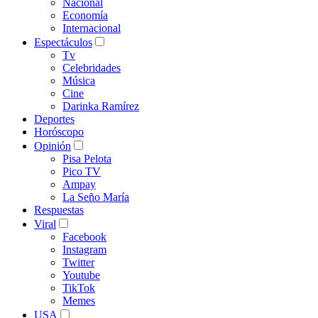
Nacional
Economía
Internacional
Espectáculos
Tv
Celebridades
Música
Cine
Darinka Ramírez
Deportes
Horóscopo
Opinión
Pisa Pelota
Pico TV
Ampay
La Seño María
Respuestas
Viral
Facebook
Instagram
Twitter
Youtube
TikTok
Memes
USA