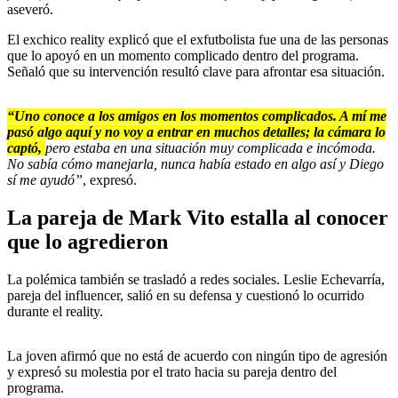
aseveró.
El exchico reality explicó que el exfutbolista fue una de las personas
que lo apoyó en un momento complicado dentro del programa.
Señaló que su intervención resultó clave para afrontar esa situación.
“Uno conoce a los amigos en los momentos complicados. A mí me
pasó algo aquí y no voy a entrar en muchos detalles; la cámara lo
captó,
pero estaba en una situación muy complicada e incómoda.
No sabía cómo manejarla, nunca había estado en algo así y Diego
sí me ayudó”
, expresó.
La pareja de Mark Vito estalla al conocer
que lo agredieron
La polémica también se trasladó a redes sociales. Leslie Echevarría,
pareja del influencer, salió en su defensa y cuestionó lo ocurrido
durante el reality.
La joven afirmó que no está de acuerdo con ningún tipo de agresión
y expresó su molestia por el trato hacia su pareja dentro del
programa.