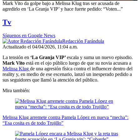
0
Mark Vito da golpe bajo a Melissa Klug tras ser acusada de
seconds
agredirlo en ‘La Granja VIP’ y hace fuerte pedido: “Voten...”
of
47
Tv
seconds
Síguenos en Google News
Redacción Farándula
Actualizado el 04/04/2026, 11:04 a.m.
La tensión en
‘La Granja VIP’
escala y suma un nuevo episodio.
Mark Vito
está en el ojo público luego de que su novia acusara a
Melissa Klug
de una agresión física contra el influencer dentro del
reality y, en medio de ese escenario, lanzó un inesperado pedido a
sus seguidores que llamó la atención del público.
Mira también:
Melissa Klug arremete contra Pamela López en nueva “mecha”:
“Esa cosita es de todo Trujillo”