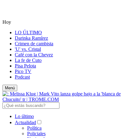
Hoy
LO ÚLTIMO
Darinka Ramírez
Crimen de cambista
'U' vs. Cristal
Café con la Chevez
La fe de Cuto
Pisa Pelota
Pico TV
Podcast
Menú
Lo último
Actualidad
Política
Policiales